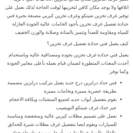
اتلافها ولا يوجد مكان كافي لتخزينها لوقت الحاجة لذلك نعمل على
توفير غرف تخزين شينكو وغرف تخزين كيربي مصنعة بخبرة فني
حدادة تفصيل غرف تخزين بأجود الخامات عالية الجودة العازلة
للمياه ومقاومة للصدأ وتتميز بالمتانة وصلابة والوزن الخفيف.
كيف يعمل فني حدادة تفصيل غرف تخزين؟
يعمل فني حدادة غرف تخزين بجودة ومصداقية عالية وباستخدام
أحدث المعدات المتطورة لضمان قيام بعمله بأعلى معايير الجودة
وكما نوفر:
فني حداد درابزين درج حديد يعمل بتركيب درابزين مصممة
بطريقة عصرية مميزة وبخامات مميزة.
نقوم بتفصيل أبواب حديد لجميع المنشئات وبكافة الاحجام
عبر حداد غرف شينكو النويصيب.
نعمل على تصميم مظلات كيربي عالية ومنخفضة ومناسبة
للسيارات ونقوم ايضا بتفصيل غرف مظلات شبرة للحدائق
والفلل والمزارع والمدارس بأسعار مميزة بواسطة حداد