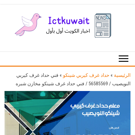
Ski
t
th
conten
اخبار
اخبار
الكويت
تكنولوجيا
المعلومات
والاتصالات
الرئيسية
»
حداد غرف كيربي شينكو
»
فني حداد غرف كيربي
النويصيب / 56585569 / فني حداد غرف شينكو مخازن شبره