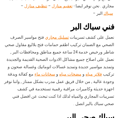
مجاري . نحن نوفر ايضا:-
تعقيم منازل
–
تنظيف منازل
–
سباك
البر –
فني سباك البر
نعمل على كشف تسريبات
تسليك مجاري
فتح مواسير الصرف
الصحي مع الضمان تركيب اطقم حمامات فتح بلاليع مقاول صحي
شاطر ورخيص خدمة 24 ساعة جميع مناطق ومحافظات البر ,
نعمل على اصلاح جميع مشاكل الادوات الصحية القديمة والجديدة
وتمديد مواسير جديدة وتمديد غسالات اتوماتيك وغسالة صحون و
تركيب
فلاتر مياه
و
مضخات مياه
و
سخانات ماء
مع كفالة وبدقة
وجودة عالية , من خلال فريق عمل مدرب بشكل ممتاز , واننا نوفر
اجهزة حديثة وكاميرات مراقبة رقمية تستخدمة في كشف
تسريبات المجاري والمياه لذلك اذا كنت تبحث عن افضل فني
صحي سباك بالبر اتصل .
سباك صحي البر