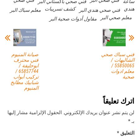
فني صحي البر
فني صحي
ساعة
فني صحي باكستاني البر
هندي
كشف تسريبات
فني صحي هندي البر
معلم سباك البر
معلم صحي البر
مقاول أدوات صحية البر
فني سباك صحي
صيانة المنيوم
الشاليهات /
فني محترف
55850065 /
ابوحليفة /
معلم ادوات
65857744 /
صحية
تركيب أبواب
شبابيك مطابخ
المنيوم
اترك تعليقاً
لن يتم نشر عنوان بريدك الإلكتروني.
الحقول الإلزامية مشار إليها
بـ
*
التعليق
*