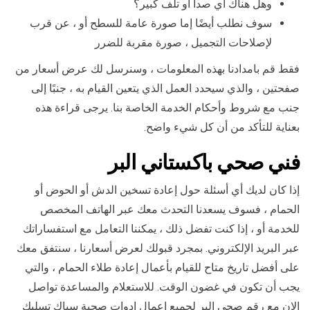
وهل هناك أي صدأ أو تلف كبير؟
سوف نطلب أيضًا إما صورة عامة للسطح أو ، عن قرب
لإصلاحات التجميل ، صورة مقربة للضرر
فقط قم بامدادنا بهذه المعلومات ، وسنرسل لك عرض أسعار من
صفحتين ، والذي سيحدد العمل الذي يتعين القيام به ، جنبًا إلى
جنب مع شروط وأحكام الخدمة الخاصة بنا. يرجى قراءة هذه
بعناية للتأكد من أن كل شيء واضح.
فني صحي باكستاني البر
إذا كان لديك أي أسئلة حول إعادة تسخين الدش أو الحوض أو
الحمام ، فسوف يسعدنا التحدث معك عبر الهاتف المخصص
للخدمة أو ، إذا كنت تفضل ذلك ، يمكننا التعامل مع استفساراتك
عبر البريد الإلكتروني. بمجرد قبولك لعرض أسعارنا ، سنتفق معك
على أفضل تاريخ متاح للقيام بأعمال إعادة طلاء الحمام ، والتي
يجب أن تكون في غضون الوقت. للاستعلام والمساعدة تواصل
الان مع رقم صحي البر لجميع اعمال ادوات صحية سباك تسليك