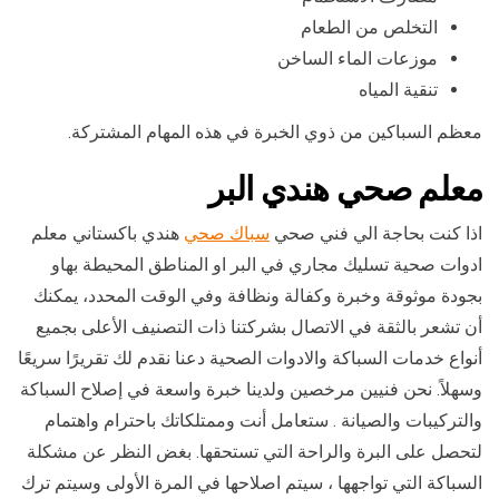
التخلص من الطعام
موزعات الماء الساخن
تنقية المياه
معظم السباكين من ذوي الخبرة في هذه المهام المشتركة.
معلم صحي هندي البر
اذا كنت بحاجة الي فني صحي
سباك صحي
هندي باكستاني معلم
ادوات صحية تسليك مجاري في البر او المناطق المحيطة بهاو
بجودة موثوقة وخبرة وكفالة ونظافة وفي الوقت المحدد، يمكنك
أن تشعر بالثقة في الاتصال بشركتنا ذات التصنيف الأعلى بجميع
أنواع خدمات السباكة والادوات الصحية دعنا نقدم لك تقريرًا سريعًا
وسهلاً. نحن فنيين مرخصين ولدينا خبرة واسعة في إصلاح السباكة
والتركيبات والصيانة . ستعامل أنت وممتلكاتك باحترام واهتمام
لتحصل على البرة والراحة التي تستحقها. بغض النظر عن مشكلة
السباكة التي تواجهها ، سيتم اصلاحها في المرة الأولى وسيتم ترك