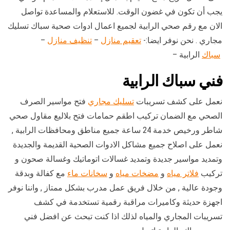
يجب أن تكون في غضون الوقت. للاستعلام والمساعدة تواصل
الان مع رقم صحي الرابية لجميع اعمال ادوات صحية سباك تسليك
مجاري . نحن نوفر ايضا:-
تعقيم منازل
–
تنظيف منازل
–
سباك
الرابية –
فني سباك الرابية
نعمل على كشف تسريبات
تسليك مجاري
فتح مواسير الصرف
الصحي مع الضمان تركيب اطقم حمامات فتح بلاليع مقاول صحي
شاطر ورخيص خدمة 24 ساعة جميع مناطق ومحافظات الرابية ,
نعمل على اصلاح جميع مشاكل الادوات الصحية القديمة والجديدة
وتمديد مواسير جديدة وتمديد غسالات اتوماتيك وغسالة صحون و
تركيب
فلاتر مياه
و
مضخات مياه
و
سخانات ماء
مع كفالة وبدقة
وجودة عالية , من خلال فريق عمل مدرب بشكل ممتاز , واننا نوفر
اجهزة حديثة وكاميرات مراقبة رقمية تستخدمة في كشف
تسريبات المجاري والمياه لذلك اذا كنت تبحث عن افضل فني