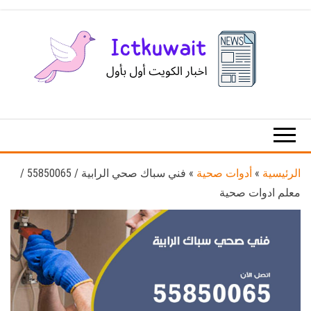
Ski
t
th
conten
اخبار
اخبار
الكويت
تكنولوجيا
المعلومات
والاتصالات
الرئيسية
»
أدوات صحية
»
فني سباك صحي الرابية / 55850065 /
معلم ادوات صحية