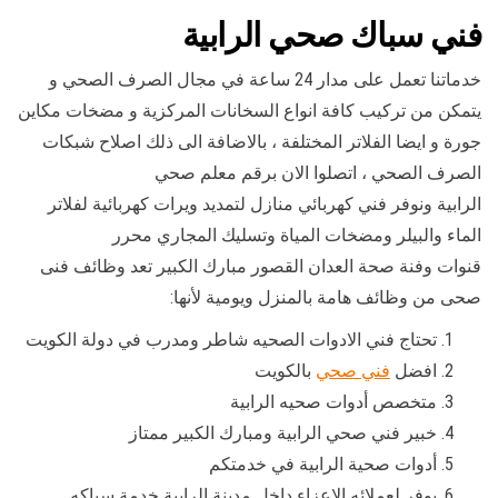
فني سباك صحي الرابية
خدماتنا تعمل على مدار 24 ساعة في مجال الصرف الصحي و
يتمكن من تركيب كافة انواع السخانات المركزية و مضخات مكاين
جورة و ايضا الفلاتر المختلفة ، بالاضافة الى ذلك اصلاح شبكات
الصرف الصحي ، اتصلوا الان برقم معلم صحي
الرابية ونوفر فني كهربائي منازل لتمديد ويرات كهربائية لفلاتر
الماء والبيلر ومضخات المياة وتسليك المجاري محرر
قنوات وفنة صحة العدان القصور مبارك الكبير تعد وظائف فنى
صحى من وظائف هامة بالمنزل ويومية لأنها:
تحتاج فني الادوات الصحيه شاطر ومدرب في دولة الكويت
افضل
فني صحي
بالكويت
متخصص أدوات صحيه الرابية
خبير فني صحي الرابية ومبارك الكبير ممتاز
أدوات صحية الرابية في خدمتكم
يوفر لعملائه الاعزاء داخل مدينة الرابية خدمة سباكه