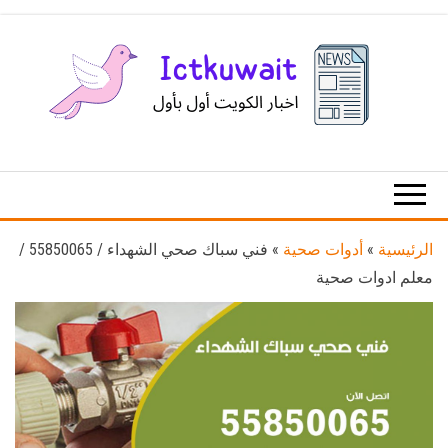
Ski
t
th
conten
اخبار
اخبار
الكويت
تكنولوجيا
المعلومات
والاتصالات
الرئيسية
»
أدوات صحية
»
فني سباك صحي الشهداء / 55850065 /
معلم ادوات صحية