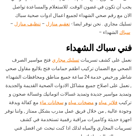
يجب أن تكون في غضون الوقت. للاستعلام والمساعدة تواصل
الان مع رقم صحي الشهداء لجميع اعمال ادوات صحية سباك
تسليك مجاري . نحن نوفر ايضا:-
تعقيم منازل
–
تنظيف منازل
–
سباك
الشهداء –
فني سباك الشهداء
نعمل على كشف تسريبات
تسليك مجاري
فتح مواسير الصرف
الصحي مع الضمان تركيب اطقم حمامات فتح بلاليع مقاول صحي
شاطر ورخيص خدمة 24 ساعة جميع مناطق ومحافظات الشهداء
, نعمل على اصلاح جميع مشاكل الادوات الصحية القديمة والجديدة
وتمديد مواسير جديدة وتمديد غسالات اتوماتيك وغسالة صحون و
تركيب
فلاتر مياه
و
مضخات مياه
و
سخانات ماء
مع كفالة وبدقة
وجودة عالية , من خلال فريق عمل مدرب بشكل ممتاز , واننا نوفر
اجهزة حديثة وكاميرات مراقبة رقمية تستخدمة في كشف
تسريبات المجاري والمياه لذلك اذا كنت تبحث عن افضل فني