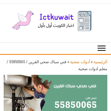
Ski
t
th
conten
اخبار
اخبار
الكويت
تكنولوجيا
المعلومات
والاتصالات
الرئيسية
»
أدوات صحية
»
فني سباك صحي القرين / 55850065 /
معلم ادوات صحية