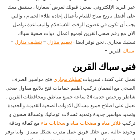
عبر البريد الإلكتروني. بمجرد قبولك لعرض أسعارنا ، سنتفق معك
على أفضل تاريخ متاح للقيام بأعمال إعادة طلاء الحمام ، والتي
يجب أن تكون في غضون الوقت. للاستعلام والمساعدة تواصل
الان مع رقم صحي القرين لجميع اعمال ادوات صحية سباك
تسليك مجاري . نحن نوفر ايضا:-
تعقيم منازل
–
تنظيف منازل
–
سباك
القرين –
فني سباك القرين
نعمل على كشف تسريبات
تسليك مجاري
فتح مواسير الصرف
الصحي مع الضمان تركيب اطقم حمامات فتح بلاليع مقاول صحي
شاطر ورخيص خدمة 24 ساعة جميع مناطق ومحافظات القرين ,
نعمل على اصلاح جميع مشاكل الادوات الصحية القديمة والجديدة
وتمديد مواسير جديدة وتمديد غسالات اتوماتيك وغسالة صحون و
تركيب
فلاتر مياه
و
مضخات مياه
و
سخانات ماء
مع كفالة وبدقة
وجودة عالية , من خلال فريق عمل مدرب بشكل ممتاز , واننا نوفر