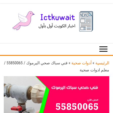
Ski
t
th
conten
اخبار
اخبار
الكويت
تكنولوجيا
المعلومات
والاتصالات
الرئيسية
»
أدوات صحية
»
فني سباك صحي اليرموك / 55850065 /
معلم ادوات صحية