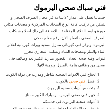
فني سباك صحي اليرموك
خدماتنا تعمل على مدار 24 ساعة في مجال الصرف الصحي و
يتمكن من تركيب كافة انواع السخانات المركزية و مضخات مكاين
جورة و ايضا الفلاتر المختلفة ، بالاضافة الى ذلك اصلاح شبكات
الصرف الصحي ، اتصلوا الان برقم معلم صحي
اليرموك ونوفر فني كهربائي منازل لتمديد ويرات كهربائية لفلاتر
الماء والبيلر ومضخات المياة وتسليك المجاري محرر
قنوات وفنة صحة العدان القصور مبارك الكبير تعد وظائف فنى
صحى من وظائف هامة بالمنزل ويومية لأنها:
تحتاج فني الادوات الصحيه شاطر ومدرب في دولة الكويت
افضل
فني صحي
بالكويت
متخصص أدوات صحيه اليرموك
خبير فني صحي اليرموك ومبارك الكبير ممتاز
أدوات صحية اليرموك في خدمتكم
يوفر لعملائه الاعزاء داخل مدينة اليرموك خدمة سباكه