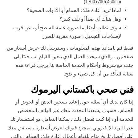
1700x700x450mm)
لماذا تريد إعادة طلاء الحمام أو الأدوات الصحية؟
وهل هناك أي صدأ أو تلف كبير؟
سوف نطلب أيضًا إما صورة عامة للسطح أو ، عن قرب
لإصلاحات التجميل ، صورة مقربة للضرر
فقط قم بامدادنا بهذه المعلومات ، وسنرسل لك عرض أسعار من
صفحتين ، والذي سيحدد العمل الذي يتعين القيام به ، جنبًا إلى
جنب مع شروط وأحكام الخدمة الخاصة بنا. يرجى قراءة هذه
بعناية للتأكد من أن كل شيء واضح.
فني صحي باكستاني اليرموك
إذا كان لديك أي أسئلة حول إعادة تسخين الدش أو الحوض أو
الحمام ، فسوف يسعدنا التحدث معك عبر الهاتف المخصص
للخدمة أو ، إذا كنت تفضل ذلك ، يمكننا التعامل مع استفساراتك
عبر البريد الإلكتروني. بمجرد قبولك لعرض أسعارنا ، سنتفق معك
على أفضل تاريخ متاح للقيام بأعمال إعادة طلاء الحمام ، والتي