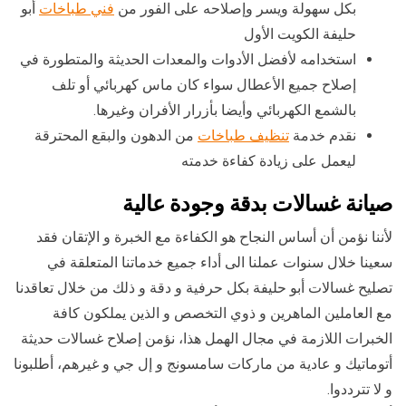
بكل سهولة ويسر وإصلاحه على الفور من
فني طباخات
أبو
حليفة الكويت الأول
استخدامه لأفضل الأدوات والمعدات الحديثة والمتطورة في
إصلاح جميع الأعطال سواء كان ماس كهربائي أو تلف
بالشمع الكهربائي وأيضا بأزرار الأفران وغيرها.
نقدم خدمة
تنظيف طباخات
من الدهون والبقع المحترقة
ليعمل على زيادة كفاءة خدمته
صيانة غسالات بدقة وجودة عالية
لأننا نؤمن أن أساس النجاح هو الكفاءة مع الخبرة و الإتقان فقد
سعينا خلال سنوات عملنا الى أداء جميع خدماتنا المتعلقة في
تصليح غسالات أبو حليفة بكل حرفية و دقة و ذلك من خلال تعاقدنا
مع العاملين الماهرين و ذوي التخصص و الذين يملكون كافة
الخبرات اللازمة في مجال الهمل هذا، نؤمن إصلاح غسالات حديثة
أتوماتيك و عادية من ماركات سامسونج و إل جي و غيرهم، أطلبونا
و لا تترددوا.