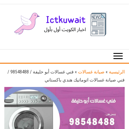
Ski
t
th
conten
اخبار
اخبار
الكويت
تكنولوجيا
المعلومات
والاتصالات
الرئيسية
»
صيانة غسالات
»
فني غسالات أبو حليفة / 98548488 /
فني صيانة غسالات اتوماتيك هندي باكستاني