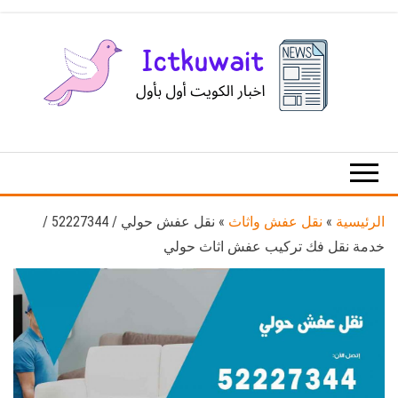
Ski
t
th
conten
اخبار
اخبار
الكويت
تكنولوجيا
المعلومات
والاتصالات
الرئيسية
»
نقل عفش واثاث
»
نقل عفش حولي / 52227344 /
خدمة نقل فك تركيب عفش اثاث حولي