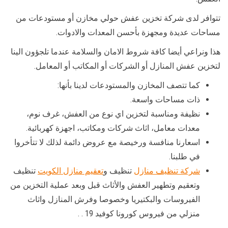
تتوافر لدى شركة تخزين عفش حولي مخازن أو مستودعات من
مساحات عديدة ومجهزة بأحسن المعدات والادوات.
هذا ونراعي أيضا كافة شروط الامان والسلامة عندما تلجؤون الينا
لتخزين عفش المنازل أو الشركات أو المكاتب أو المعامل.
كما تتصف المخازن والمستودعات لدينا بأنها:
ذات مساحات واسعة.
نظيفة ومناسبة لتخزين اي نوع من العفش، غرف نوم،
معدات معامل، اثاث شركات ومكاتب، اجهزة كهربائية.
اسعارنا منافسة ورخيصة مع عروض دائمة لذلك لا تتأخروا
في طلبنا.
شركة تنظيف منازل
تنظيف و
تعقيم منازل الكويت
تنظيف
وتعقيم وتطهير العفش والأثاث قبل وبعد عملية التخزين من
الفيروسات والبكتيريا وخصوصا وفرش المنازل واثاث
منزلي من فيروس كورونا كوفيد 19 . .