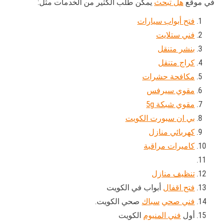
في موقع
هل تبحث
يمكن طلب الكثير من الخدمات مثل:
فتح أبواب سيارات
فني ستلايت
بنشر متنقل
كراج متنقل
مكافحة حشرات
مقوي سيرفس
مقوي شبكة 5g
بي ان سبورت الكويت
كهربائي منازل
كاميرات مراقبة
تنظيف منازل
فتح اقفال
أبواب في الكويت
فني صحي
سباك
صحي الكويت.
أول
فني المنيوم
الكويت