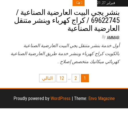
فبراير 27, 2021
0
بنشر يجي البيت العارضية الصناعية /
69622745‬ / كراج كهرباء وبنشر متنقل
العارضية الصناعية
By
AMMAR
أول خدمة بنشر متنقل يجي البيت العارضية الصناعية
بالكويت كراج كهرباء وبنشر خدمة طريق العارضية الصناعية
كهربائي ميكانيك متخصص إصلاح…
تعدد
1
2
…
12
التالي
صفحات
المقالات
Proudly powered by
WordPress
|
Theme:
Envo Magazine