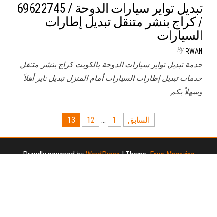
/ كراج بنشر متنقل تبديل إطارات
السيارات
By
RWAN
خدمة تبديل تواير سيارات الدوحة بالكويت كراج بنشر متنقل
خدمات تبديل إطارات السيارات أمام المنزل تبديل تاير أهلاً
وسهلاً بكم…
تعدد
السابق
1
…
12
13
صفحات
المقالات
Proudly powered by
WordPress
|
Theme:
Envo Magazine