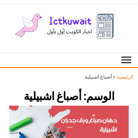
Ski
t
th
conten
اخبار
اخبار
الكويت
تكنولوجيا
المعلومات
والاتصالات
الرئيسية
»
أصباغ اشبيلية
الوسم:
أصباغ اشبيلية