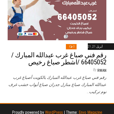
أبريل 21, 2021
0
رقم فني صباغ غرب عبدالله المبارك /
66405052 /اشطر صباغ رخيص
By
RWAN
رقم فني صباغ غرب عبدالله المبارك بالكويت أصباغ غرب
عبدالله المبارك صباغ منازل جدران صباغ أبواب خشب غرف
نوم تركيب…
Proudly powered by
WordPress
|
Theme:
Envo Magazine