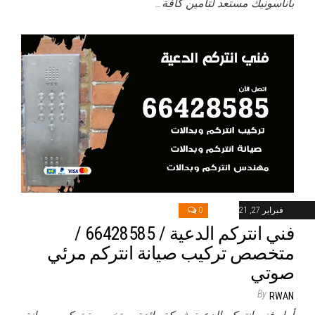
باناسونيك مستعد لتامين كافة…
فبراير 27, 2021
0
فني انتركم الدعية / 66428585 /
متخصص تركيب صيانة انتركم مرئي
صوتي
By
RWAN