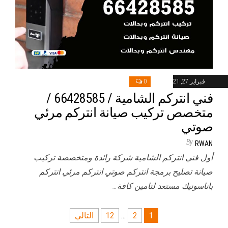
فبراير 27, 2021
0
فني انتركم الشامية / 66428585 /
متخصص تركيب صيانة انتركم مرئي
صوتي
By
RWAN
أول فني انتركم الشامية شركة رائدة ومتخصصة تركيب
صيانة تصليح برمجة انتركم صوتي انتركم مرئي انتركم
باناسونيك مستعد لتامين كافة…
تعدد
1
2
…
12
التالي