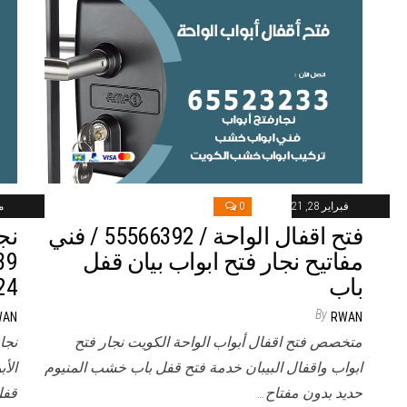
فبراير 28, 2021
0
ماي
فتح اقفال الواحة / 55566392 / فني
نج
مفاتيح نجار فتح ابواب بيان قفل
باب
24 ساع
By
WAN
RWAN
متخصص فتح اقفال أبواب الواحة الكويت نجار فتح
نجا
ابواب واقفال البيبان خدمة فتح قفل باب خشب المنيوم
حديد بدون مفتاح…
قفل