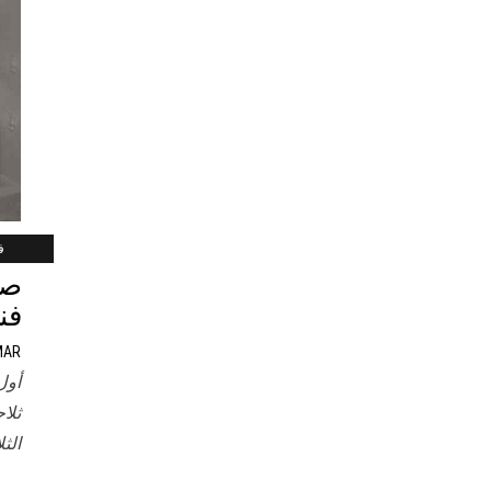
فب
فن
MAR
أول
ثلا
الث