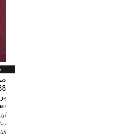
فب
صي
بر
MAR
أول
تصل
الث