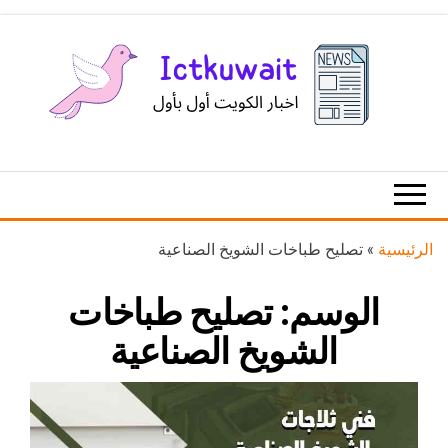
Ski
t
th
conten
اخبار
اخبار
الكويت
تكنولوجيا
المعلومات
والاتصالات
الرئيسية
»
تصليح طباخات الشويخ الصناعية
الوسم:
تصليح طباخات
الشويخ الصناعية