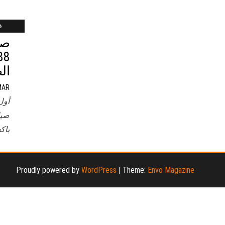
فب
صي
ال
MAR
أول
صيا
باك
Proudly powered by
WordPress
|
Theme:
Envo Magazine