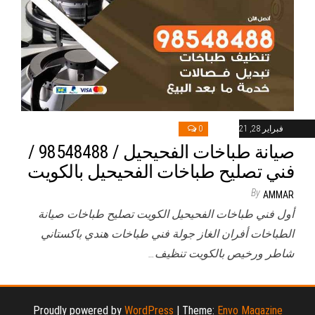
فبراير 28, 2021
0
صيانة طباخات الفحيحيل / 98548488 /
فني تصليح طباخات الفحيحيل بالكويت
By
AMMAR
أول فني طباخات الفحيحيل الكويت تصليح طباخات صيانة
الطباخات أفران الغاز جولة فني طباخات هندي باكستاني
شاطر ورخيص بالكويت تنظيف…
Proudly powered by
WordPress
|
Theme:
Envo Magazine