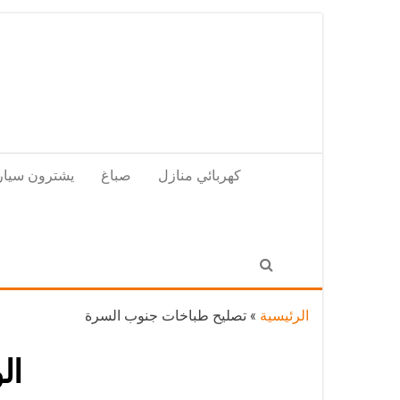
Skip
to
the
content
كهربائي منازل
صباغ
يشترون سيار
الرئيسية
»
تصليح طباخات جنوب السرة
ال