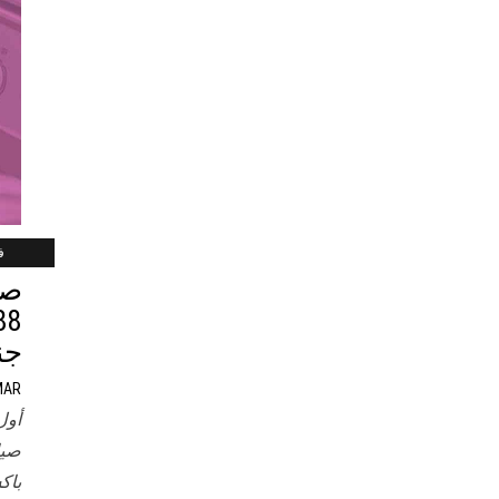
فب
صي
جن
MAR
أول
صيا
باك