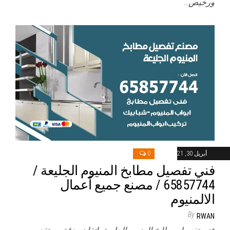
ورخيص…
أبريل 30, 2021
0
فني تفصيل مطابخ المنيوم الجليعة /
65857744 / مصنع جميع أعمال
الالمنيوم
By
RWAN