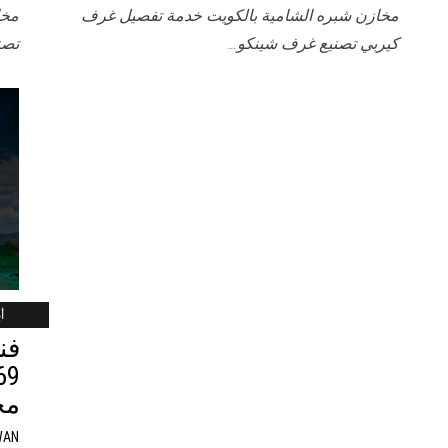
مخازن شبره الشامية بالكويت خدمة تفصيل غرف
مخا
كيربي تصنيع غرف شينكو…
تصن
أب
فن
مخ
WAN