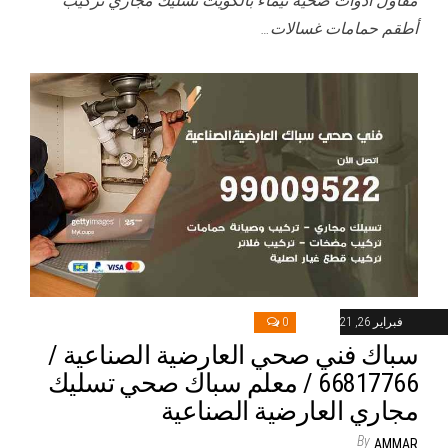
مقاول أدوات صحية تيماء بالكويت تسليك مجاري تركيب
أطقم حمامات غسالات…
فبراير 26, 2021
0
سباك فني صحي العارضية الصناعية /
66817766 / معلم سباك صحي تسليك
مجاري العارضية الصناعية
By
AMMAR