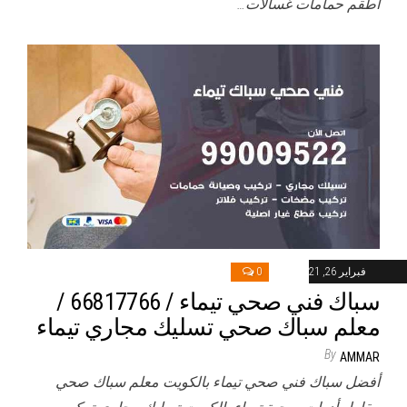
أطقم حمامات غسالات…
فبراير 26, 2021
0
سباك فني صحي تيماء / 66817766 /
معلم سباك صحي تسليك مجاري تيماء
By
AMMAR
أفضل سباك فني صحي تيماء بالكويت معلم سباك صحي