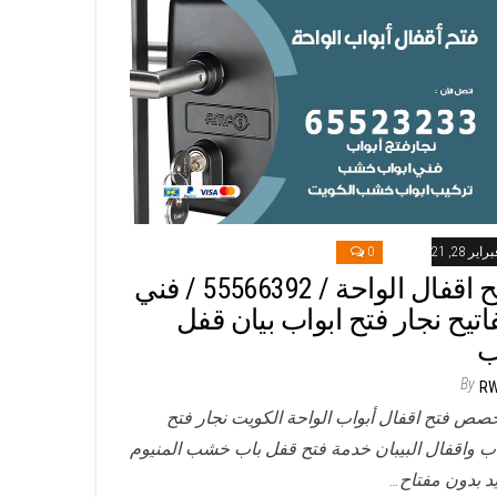
راير 28, 2021
0
فتح اقفال الواحة / 55566392 / فني
اتيح نجار فتح ابواب بيان قفل
ب
By
R
صص فتح اقفال أبواب الواحة الكويت نجار فتح
اب واقفال البيبان خدمة فتح قفل باب خشب المنيوم
د بدون مفتاح…