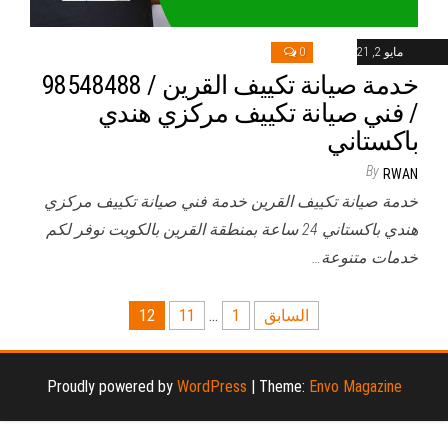
مايو 2, 2021
0
خدمة صيانة تكييف القرين / 98548488
/ فني صيانة تكييف مركزي هندي
باكستاني
By
RWAN
خدمة صيانة تكييف القرين خدمة فني صيانة تكييف مركزي
هندي باكستاني 24 ساعة بمنطقة القرين بالكويت نوفر لكم
خدمات متنوعة…
تعدد
السابق
1
…
11
12
صفحات
المقالات
Proudly powered by
WordPress
|
Theme:
Envo Magazine