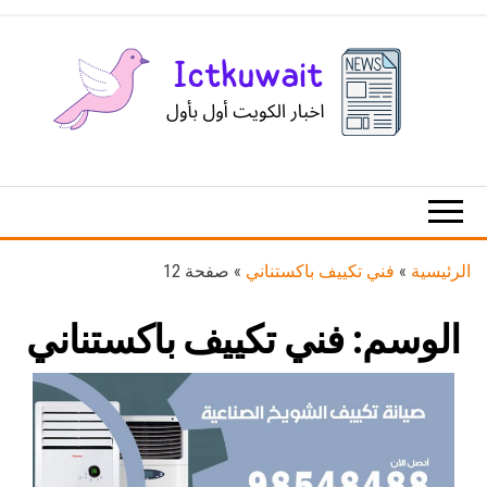
Ski
t
th
conten
اخبار
اخبار
الكويت
تكنولوجيا
المعلومات
والاتصالات
الرئيسية
»
فني تكييف باكستناني
»
صفحة 12
الوسم:
فني تكييف باكستناني