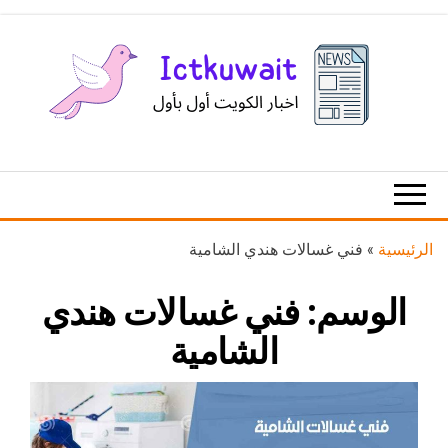
Ski
t
th
conten
اخبار
اخبار
الكويت
تكنولوجيا
المعلومات
والاتصالات
الرئيسية
»
فني غسالات هندي الشامية
الوسم:
فني غسالات هندي
الشامية