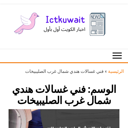
Ski
t
th
conten
اخبار
اخبار
الكويت
تكنولوجيا
المعلومات
والاتصالات
الرئيسية
»
فني غسالات هندي شمال غرب الصليبيخات
الوسم:
فني غسالات هندي
شمال غرب الصليبيخات