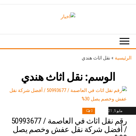
Ski
t
th
اخبار
اخبار
conten
الكويت
تكنولوجيا
المعلومات
والاتصالات
الرئيسية
»
نقل اثاث هندي
الوسم:
نقل اثاث هندي
مايو 5, 2021
0
رقم نقل اثاث في العاصمة / 50993677
/ أفضل شركة نقل عفش وخصم يصل