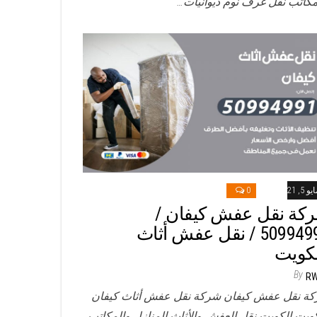
مكاتب نقل غرف نوم ديوانيات…
و 5, 2021
0
كة نقل عفش كيفان /
50994991 / نقل عفش أثاث
لكويت
By
R
ة نقل عفش كيفان شركة نقل عفش أثاث كيفان
كويت الكويت نقل العفش والأثاث المنازل والمكاتب