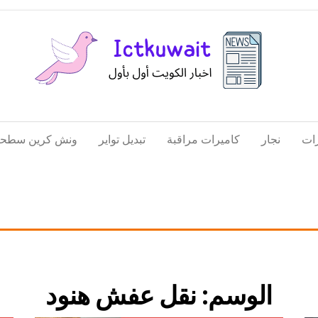
اخبار
اخبار
الكويت
تكنولوجيا
ات
نجار
كاميرات مراقبة
تبديل تواير
ونش كرين سطحة
المعلومات
والاتصالات
الوسم:
نقل عفش هنود