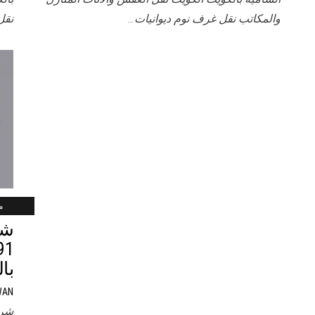
والمكاتب نقل غرف نوم ديوانيات…
نقل
ماي
شر
با
WAN
شرك