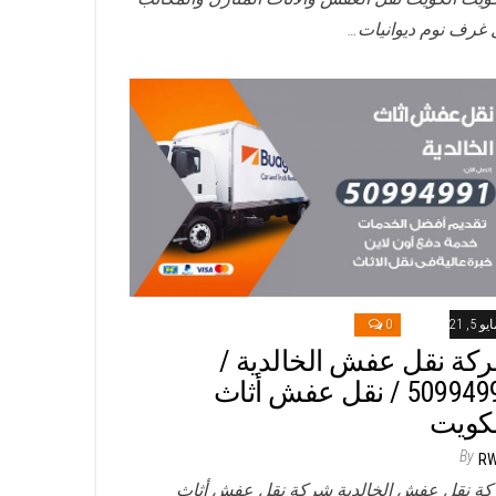
 غرف نوم ديوانيات…
و 5, 2021
0
كة نقل عفش الخالدية /
50994991 / نقل عفش أثاث
لكويت
By
R
ة نقل عفش الخالدية شركة نقل عفش أثاث