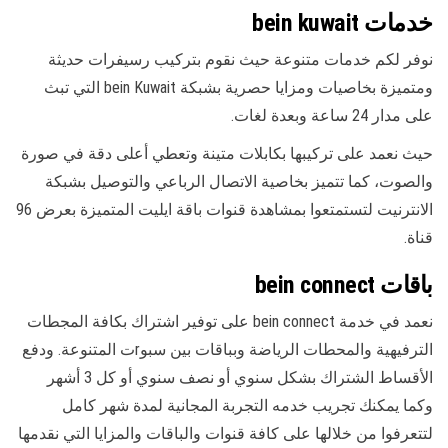
خدمات bein kuwait
نوفر لكم خدمات متنوعة حيث نقوم بتركيب رسيفرات حديثة
ومتميزة بخاصيات ومزايا حصرية بشبكة bein Kuwait التي تبث
على مدار 24 ساعة وبعدة لغات.
حيث نعمد على تركيبها بكابلات متينة وتعطي أعلى دقة في صورة
والصوت، كما تتميز بخاصية الاتصال الرباعي والتوصيل بشبكة
الانترنيت لتستمتعوا بمشاهدة قنوات باقة ايليت المتميزة بعرض 96
قناة.
باقات bein connect
نعمد في خدمة bein connect على توفير اشتراك بكافة المجطات
الترفيهية والمحطات الرياضة وبباقات بين سبوrت المتنوعة. ودفع
الأقساط الشتراك بشكل سنوي أو نصف سنوي أو كل 3 أشهر
وكما يمكنك تجريب خدمه التجربة المجانية لمدة شهر كامل
لتتعرفوا من خلالها على كافة قنوات والباقات والمزايا التي نقدمها