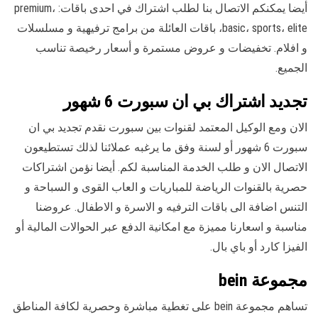
أيضا يمكنكم الاتصال بنا لطلب اشتراك في احدى باقات: premium،
basic، sports، elite، باقات العائلة من برامج ترفيهية و مسلسلات
و افلام. تخفيضات و عروض مستمرة و أسعار رخيصة تناسب
الجميع.
تجديد اشتراك بي ان سبورت 6 شهور
الان ومع الوكيل المعتمد لقنوات بين سبورت نقدم تجديد بي ان
سبورت 6 شهور أو لسنة وفق ما يرغبه عملائنا لذلك تستطيعون
الاتصال الان و طلب الخدمة المناسبة لكم. أيضا نؤمن اشتراكات
حصرية بالقنوات الرياضة للمباريات و العاب القوى و السباحة و
التنس اضافة الى باقات الترفيه و الاسرة و الاطفال. عروضنا
مناسبة و اسعارنا مميزة مع امكانية الدفع عبر الحوالات المالية أو
الفيزا كارد أو باي بال.
مجموعة bein
تساهم مجموعة bein على تغطية مباشرة وحصرية لكافة المناطق