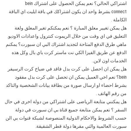
اشتراكي الحالي؟ نعم يمكن الحصول على اشتراك bein
connect بشرط واحد ان يكون اشتراكك في باقة ايليت اي الباقة
الكاملة .
هل يمكن تغيير معلق المبارة ؟ نعم يمكنكم تغير المعلق ولغة
التعليق في اي وقت من خلال الريموت كنترول واعدادات الاوديو.
ماهي طرق الدفع المتاحة لتجديد اشتراك البي ان سبورت؟ يمكنم
الدفع عن طريق الفيزا الكي نت ماستر كرت باي بال وكل هذه
الخدمات اون لاين.
هل يمكن ان احصل على كرت بدل فاقد في ضياخ كرت الرسيفر
bein؟ نعم اخي العميل يمكن ان تحصل على كرت بدل مفقود
بشرط احضاء او ارسال صورة من بطاقة بيانات الشخصية والتاكد
من رقم الهاتف .
هل يمكنني متابعة الرياضى على اشتراكي من دولة اخرى في حال
السفر ؟ نعم يمكن متابعة جميع قناة بي ان سبورت في دولة
حسب الشروط والاحكام الدولية المنصوصة لشبكة قنوات بي الن
سبورت العالمية والتي مقرها دولة قطر الشقيقة.