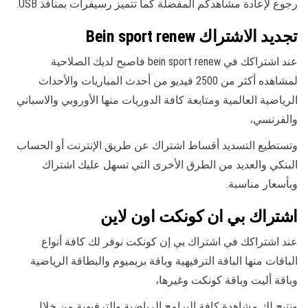
رجوع لإعادة مشاهدكم المفضلة كما تتميز رسيفرات بمنافذ USB.
تجديد الاشتراك Bein sport renew
عند اشتراكك في bein sport renew فاصبح لديك الصلاحية
لمشاهده أكثر من 2500 فيديو من أحدث المباريات والأحداث
الرياضية العالمية ومتابعة كافة الدوريات منها الأوروبي والاسباني
والفرنسي،
وتستطيع التسديد أقساط اشتراك عن طريق الإنترنت أو الحساب
البنكي والعديد من الطرق الأخرى التي تسهل عليك اشتراك
وبأسعار مناسبة.
اشتراك بي ان كونكت اون لاين
عند اشتراكك في اشتراك بي إن كونكت نوفر لك كافة أنواع
الباقات منها الباقة الترفيهية وباقة بريميوم والبطاقة الرياضية
وباقة أليت وباقة كونكت وغيرها،
ونتيح لك مشاهدة كافة البرامج الرياضية والترفيهية من خلال