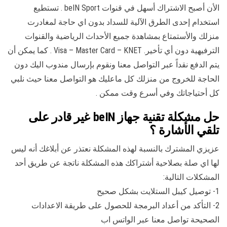
الأن أصبح الاشتراك أسهل في قنوات beIN Sport . تستطيع
استخدام إحدى الطرق الآلية للسداد بدون اي حاجة لمغادرت
منزلك والأستمتاع بمشاهدة جميع الأحداث الرياضية والقنوات
الترفيهية دون أي تأخير. Visa – Master Card – KNET . كما يمكن أن
يتم الدفع نقداً عبر التواصل معنا ونقوم بإرسال مندوب اليك دون
الحاجة للخروج من منزلك كل ماعليك هو التواصل معنا حيث نلبي
كل أحتياجاتك وفي أسرع وقت ممكن .
حل مشكلة تقنية جهاز beIN غير قادر على
تلقي الأشارة ؟
عزيزي المشترك بالنسبة لهذه المشكلة نعتذر عن أبلاغك أنه ليس
لها اي صلة بصلاحية أشتراكك هذه المشكلة ناتجة عن طريق أحد
المشكلات التالية:
1- توصيل كيبل الستلايت بشكل صحيح
2- التأكد من أعداد البرمجة للحصول على طريقة الاعدادات
الصحيحة تواصل معنا عبر الواتس اب