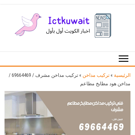
Ski
t
th
conten
اخبار
اخبار
الكويت
تكنولوجيا
المعلومات
والاتصالات
الرئيسية
»
تركيب مداخن
»
تركيب مداخن مشرف / 69664469 /
مداخن هود مطابخ مطاعم