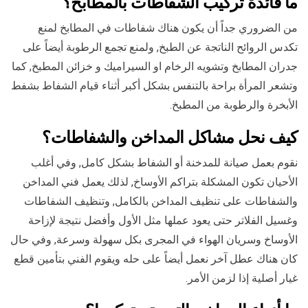
ما فائدة تركيب الشفاطات بالمطابخ؟
من الضروري جداً أن يكون هناك شفاطات في المطابخ لمنع
تكدس الروائح الناتجة عن الطبخ, ولمنع تجمع الرطوبة أيضاً على
جدران المطابخ وتشويه الرخام او السيراميك و خزائن المطبخ, كما
وتشعر المرأة براحة بالتنفس بشكل أكبر أثناء قيام الشفاط بشفط
الأبخرة والرطوبة من المطبخ.
كيف نحل مشاكل المداخن والشفاطات؟
نقوم بعمل صيانة للمدخنة أو الشفاط بشكل كامل, وفي أغلب
الأحيان تكون المشكلة بتراكم الأوساخ, لذلك يعمل فني المداخن
والشفاطات على تنظيف المداخن بالكامل, وتنظيف الشفاطات
وغسيل الفلاتر حتى يعود عملها مثل الأول وأفضل نتيجة لإزاحة
الأوساخ وسريان الهواء في المجرى بكل سهولة وسرعة, وفي حال
كان هناك عطل آخر نعمل أيضاً على حله ويقوم الفني بتأمين قطع
غيار أصلية إذا لزمن الأمر.