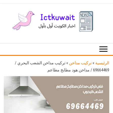
Ski
t
th
conten
اخبار
اخبار
الكويت
تكنولوجيا
المعلومات
والاتصالات
الرئيسية
»
تركيب مداخن
»
تركيب مداخن الشعب البحري /
69664469 / مداخن هود مطابخ مطاعم