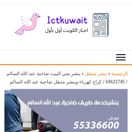
Ski
t
th
conten
اخبار
اخبار
الكويت
تكنولوجيا
المعلومات
والاتصالات
الرئيسية
»
بنشر متنقل
»
بنشر يجي البيت ضاحية عبد الله السالم
/ 69622745‬ / كراج كهرباء وبنشر متنقل ضاحية عبد الله السالم