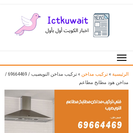
Ski
t
th
conten
اخبار
اخبار
الكويت
تكنولوجيا
المعلومات
والاتصالات
الرئيسية
»
تركيب مداخن
»
تركيب مداخن النويصيب / 69664469 /
مداخن هود مطابخ مطاعم