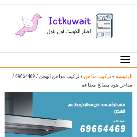
Ski
t
th
conten
اخبار
اخبار
الكويت
تكنولوجيا
المعلومات
والاتصالات
الرئيسية
»
تركيب مداخن
»
تركيب مداخن الهجن / 69664469 /
مداخن هود مطابخ مطاعم