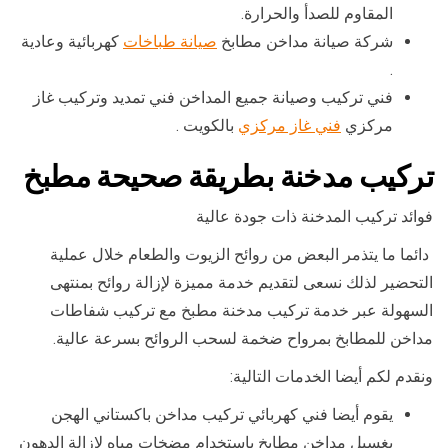
المقاوم للصدأ والحرارة.
شركة صيانة مداخن مطابخ
صيانة طباخات
كهربائية وعادية
.
فني تركيب وصيانة جميع المداخن فني تمديد وتركيب غاز
مركزي
فني غاز مركزي
بالكويت .
تركيب مدخنة بطريقة صحيحة مطبخ
فوائد تركيب المدخنة ذات جودة عالية
دائما ما يتذمر البعض من روائح الزيوت والطعام خلال عملية
التحضير لذلك نسعى لتقديم خدمة مميزة لإزالة روائح بمنتهى
السهولة عبر خدمة تركيب مدخنة مطبخ مع تركيب شفاطات
مداخن للمطابخ بمرواح ضخمة لسحب الروائح بسرعة عالية.
ونقدم لكم أيضا الخدمات التالية:
يقوم أيضا فني كهربائي تركيب مداخن باكستاني الهجن
بغسيل مداخن مطابخ باستخدام مضخات مياه لإزالة الدهون