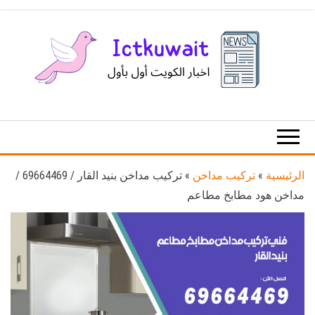
Ski
t
th
conten
اخبار
اخبار
الكويت
تكنولوجيا
المعلومات
والاتصالات
الرئيسية
»
تركيب مداخن
»
تركيب مداخن بنيد القار / 69664469 /
مداخن هود مطابخ مطاعم