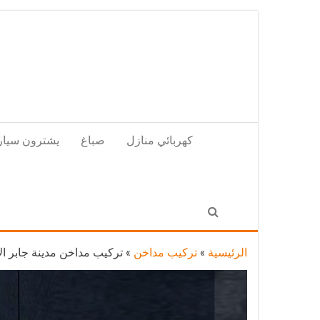
Skip
to
the
content
كهربائي منازل
صباغ
يشترون سيار
الرئيسية
»
تركيب مداخن
»
تركيب مداخن مدينة جابر الاحمد / 69664469 / مداخن هو