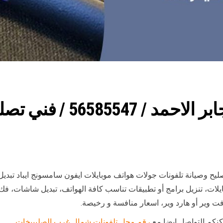
رقم محل تلفونات مدينة جابر 
ليح وصيانة تلفونات جولات هواتف موبايلات ايفون سامسونج ايباد تبد
بايلات، تنزيل برامج أو تطبيقات تناسب كافة الهواتف، تبديل شاشات، فك
ت وير أو هارد وير، اسعار منافسة و رخيصة.
كنكم التواصل ايضا مع
رقم محل تلفونات شمال غرب الصليبيخات