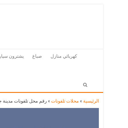
Skip
to
the
content
كهربائي منازل
صباغ
يشترون سيار
الرئيسية
»
محلات تلفونات
»
رقم محل تلفونات مدينة جابر الاحمد / 56585547 / فني تصليح تل