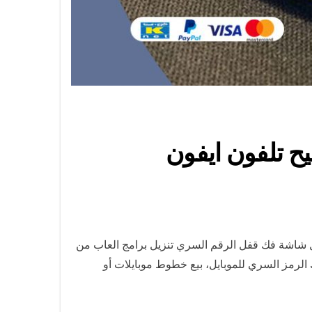
الاحمد / 56585547 / فني تصليح تلفون ايفون
يل شاشة فك قفل الرقم السري تنزيل برامج العاب من
 الرمز السري للموبايل، بيع خطوط موبايلات أو