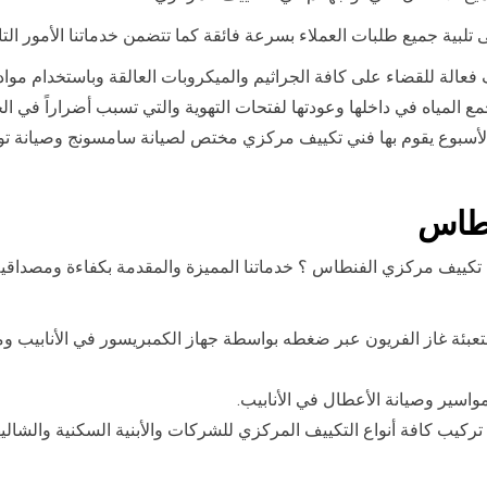
ية جميع طلبات العملاء بسرعة فائقة كما تتضمن خدماتنا الأمور التال
فعالة للقضاء على كافة الجراثيم والميكروبات العالقة وباستخدام مواد 
لمياه في داخلها وعودتها لفتحات التهوية والتي تسبب أضراراً في ال
مدار 24 ساعة وطيلة أيام الأسبوع يقوم بها فني تكييف مركزي مختص لصيانة سامسو
نطاس
 تكييف مركزي الفنطاس ؟ خدماتنا المميزة والمقدمة بكفاءة ومصداقية
بئة غاز الفريون عبر ضغطه بواسطة جهاز الكمبريسور في الأنابيب ومن
سير وصيانة الأعطال في الأنابيب.
كيب كافة أنواع التكييف المركزي للشركات والأبنية السكنية والشالي