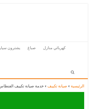
Skip
to
the
content
كهربائي منازل
صباغ
يشترون سيار
الرئيسية
»
صيانة تكييف
»
خدمة صيانة تكييف الفنطاس / 98548488 / فني صيانة تكييف مركزي هندي با