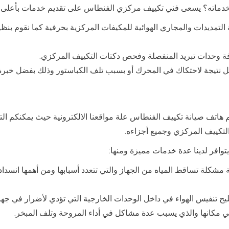
ماته؟ يسعى فني تكييف مركزي الفنطاس على تقديم خدمات بأعلى معا
لتمديدات والمجاري الهوائية للمكيفات المركزية بحرفية كما نقوم بنظي
افة وحدات تبريد المنفصلة وفحص دكتات التكييف المركزي.
تعطل نتيجة لاحتكاك في المحرك أو بسبب تلف الكباستور وذلك بفضل خبر
 هاتف صيانة تكييف الفنطاس علة مواقعنا الالكترونية حيث يمكنكم الت
لتكييف المركزي وجميع أجزاءه.
وافر لدينا عدة خدمات مميزة ومنها:
شكلة تساقط المياه من الجهاز والتي تتعدد أسبابها ومن أهمها انسداد 
يح تنفيس الهواء في داخل الوحدات الخارجية التي تؤدي لأضرار في جه
في مكانها والذي يسبب عدة مشاكل في أداء المروحة وتلف المبخر.