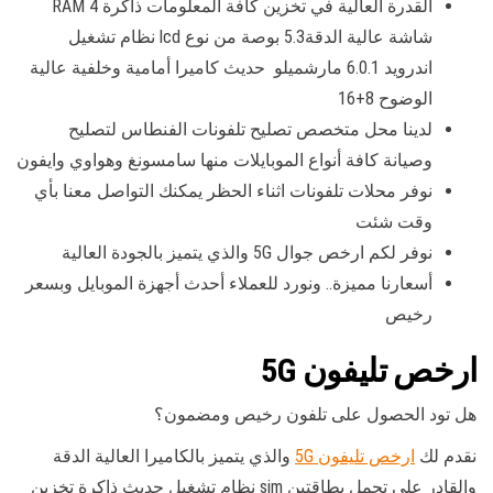
القدرة العالية في تخزين كافة المعلومات ذاكرة RAM 4
شاشة عالية الدقة5.3 بوصة من نوع lcd نظام تشغيل
اندرويد 6.0.1 مارشميلو حديث كاميرا أمامية وخلفية عالية
الوضوح 8+16
لدينا محل متخصص تصليح تلفونات الفنطاس لتصليح
وصيانة كافة أنواع الموبايلات منها سامسونغ وهواوي وايفون
نوفر محلات تلفونات اثناء الحظر يمكنك التواصل معنا بأي
وقت شئت
نوفر لكم ارخص جوال 5G والذي يتميز بالجودة العالية
أسعارنا مميزة.. ونورد للعملاء أحدث أجهزة الموبايل وبسعر
رخيص
ارخص تليفون 5G
هل تود الحصول على تلفون رخيص ومضمون؟
نقدم لك
ارخص تليفون 5G
والذي يتميز بالكاميرا العالية الدقة
والقادر على تحمل بطاقتين sim نظام تشغيل حديث ذاكرة تخزين