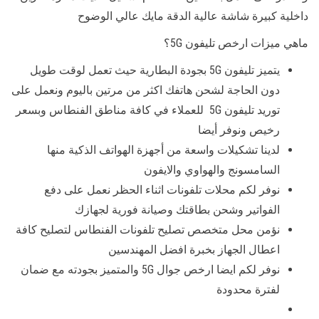
داخلية كبيرة شاشة عالية الدقة مايك عالي الوضوح
ماهي ميزات ارخص تليفون 5G؟
يتميز تليفون 5G بجودة البطارية حيث تعمل لوقت طويل
دون الحاجة لشحن هاتفك اكثر من مرتين باليوم ونعمل على
توريد تليفون 5G للعملاء في كافة مناطق الفنطاس وبسعر
رخيص ونوفر أيضا
لدينا تشكيلات واسعة من أجهزة الهواتف الذكية منها
السامسونج والهواوي والايفون
نوفر لكم محلات تلفونات اثناء الحظر نعمل على دفع
الفواتير وشحن بطاقتك وصيانة فورية لجهازك
نؤمن محل متخصص تصليح تلفونات الفنطاس لتصليح كافة
اعطال الجهاز بخبرة افضل المهندسين
نوفر لكم ايضا ارخص جوال 5G والمتميز بجودته مع ضمان
لفترة محدودة