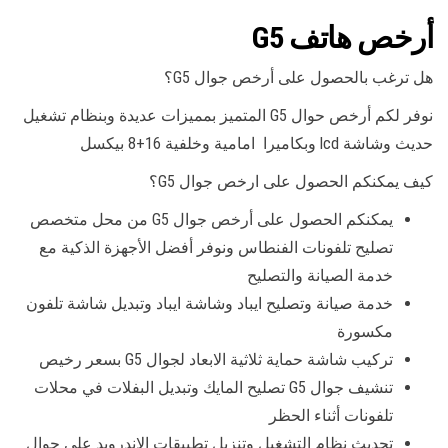
أرخص هاتف G5
هل ترغب بالحصول على أرخص جوال G5؟
نوفر لكم أرخص حوال G5 المتميز بمميزات عديدة وبنظام تشغيل
حديث وشاشة lcd وبكاميرا امامية وخلفية 16+8 بيكسل
كيف يمكنكم الحصول على ارخص جوال G5؟
يمكنكم الحصول على أرخص جوال G5 من محل متخصص
تصليح تلفونات الفنطاس ونوفر أفضل الأجهزة الذكية مع
خدمة الصيانة والتصليح
خدمة صيانة وتصليح ايباد وشاشة ايباد وتبديل شاشة تلفون
مكسورة
تركيب شاشة حماية ثلاثية الابعاد لجوال G5 بسعر رخيص
تنشيف جوال G5 تصليح المايك وتبديل البفلات في محلات
تلفونات أثناء الحظر
تحديث نظام التشغيل وتنزيل تطبيقات الاندرويد على جوال