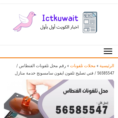
Ski
t
th
conten
اخبار
اخبار
الكويت
تكنولوجيا
المعلومات
والاتصالات
الرئيسية
»
محلات تلفونات
»
رقم محل تلفونات الفنطاس /
56585547 / فني تصليح تلفون ايفون سامسونج خدمة منازل