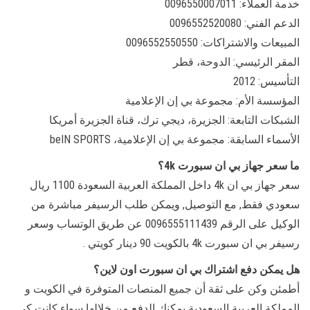
خدمة العملاء: 0096550007011
الدعم الفني: 0096552520080
المبيعات والاشتراكات: 0096552550550
المقر الرئيسي: الدوحة، قطر
التأسيس: 2012
المؤسسة الأم: مجموعة بي إن الإعلامية
الشبكات التابعة: الجزيرة، ديجي ترك، قناة الجزيرة أمريكا
الأسماء السابقة: مجموعة بي إن الإعلامية، beIN SPORTS
ما سعر جهاز بي ان سبورت 4k؟
سعر جهاز بي ان 4k داخل المملكة العربية السعودة 1100 ريال
سعودي فقط, مع التوصيل, ويمكن طلب الرسيفر مباشرة من
الوكيل على الرقم 0096555111439 عن طريق الوتساب وسعر
رسيفر بي ان سبورت 4k بالكويت 90 دينار كويتي .
هل يمكن دفع اشتراك بي ان سبورت اون لاين؟
أطمئن وكن على ثقة أن جميع المنصات المتوفرة في الكويت و
المملكة العربية السعودية يمكنك الدفع من خلالها سواء كانت كي