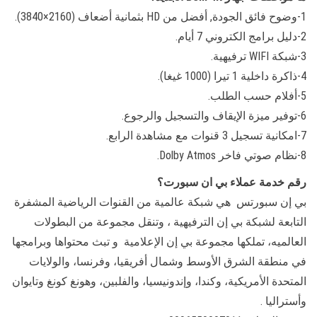
1-وضوح فائق الجودة, أفضل من HD بثمانية أضعاف (2160×3840).
2-دليل برامج الكتروني 7 أيام.
3-شبكة WIFI ترفيهية.
4-ذاكرة داخلية 1 تيرا (1000 غيغا).
5-أفلام حسب الطلب.
6-توفير ميزة الإيقاف والتسجيل والرجوع.
7-امكانية تسجيل 3 قنوات مع مشاهدة الرابع.
8-نظام صوتي فاخر Dolby Atmos.
رقم خدمة عملاء بي ان سبورت؟
بي إن سبورتس ‏ هي شبكة عالمية من القنوات الرياضية المشفرة
التابعة لشبكة بي إن الترفيهية ‏، وتنقل مجموعة من البطولات
العالميه، تملكها مجموعة بي إن الإعلامية ‏ و تبث محتواها وبرامجها
في منطقة الشرق الأوسط وشمال أفريقيا، وفرنسا، والولايات
المتحدة الأمريكية، وكندا، وإندونيسيا، والفلبين، وهونغ كونغ وتايوان
وأستراليا .