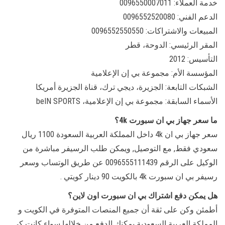
خدمة العملاء: 0096550007011
الدعم الفني: 0096552520080
المبيعات والاشتراكات: 0096552550550
المقر الرئيسي: الدوحة، قطر
التأسيس: 2012
المؤسسة الأم: مجموعة بي إن الإعلامية
الشبكات التابعة: الجزيرة، ديجي ترك، قناة الجزيرة أمريكا
الأسماء السابقة: مجموعة بي إن الإعلامية، beIN SPORTS
ما سعر جهاز بي ان سبورت 4k؟
سعر جهاز بي ان 4k داخل المملكة العربية السعودة 1100 ريال
سعودي فقط, مع التوصيل, ويمكن طلب الرسيفر مباشرة من
الوكيل على الرقم 0096555111439 عن طريق الوتساب وسعر
رسيفر بي ان سبورت 4k بالكويت 90 دينار كويتي .
هل يمكن دفع اشتراك بي ان سبورت اون لاين؟
أطمئن وكن على ثقة أن جميع المنصات المتوفرة في الكويت و
المملكة العربية السعودية يمكنك الدفع من خلالها سواء كانت كي