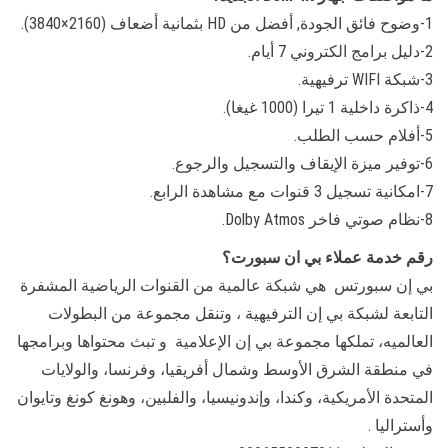
1-وضوح فائق الجودة, أفضل من HD بثمانية أضعاف (2160×3840).
2-دليل برامج الكتروني 7 أيام.
3-شبكة WIFI ترفيهية.
4-ذاكرة داخلية 1 تيرا (1000 غيغا).
5-أفلام حسب الطلب.
6-توفير ميزة الإيقاف والتسجيل والرجوع.
7-امكانية تسجيل 3 قنوات مع مشاهدة الرابع.
8-نظام صوتي فاخر Dolby Atmos.
رقم خدمة عملاء بي ان سبورت؟
بي إن سبورتس ‏ هي شبكة عالمية من القنوات الرياضية المشفرة
التابعة لشبكة بي إن الترفيهية ‏، وتنقل مجموعة من البطولات
العالميه، تملكها مجموعة بي إن الإعلامية ‏ و تبث محتواها وبرامجها
في منطقة الشرق الأوسط وشمال أفريقيا، وفرنسا، والولايات
المتحدة الأمريكية، وكندا، وإندونيسيا، والفلبين، وهونغ كونغ وتايوان
وأستراليا .