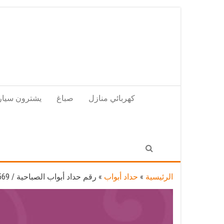
Skip
to
the
content
كهربائي منازل
صباغ
يشترون سيار
الرئيسية
»
حداد أبواب
»
رقم حداد أبواب الصباحية / 56585569 / معلم حداد جميع أعمال الحدادة