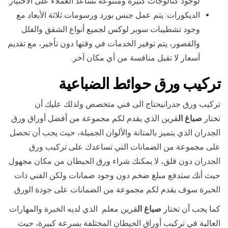
لوجود كتالوجات كثيرة ومتنوعة تساعد العملاء على الاختيار.
الديكورات: يتم عمل جبس بورد ورسومات ثلاثة الأبعاد مع
وجود تشطيبات سوبر لوكس لجميع أنواع الشقق والفلل
والقصور، يتم توفير الخدمات في وقتها دون تأخير، مع تقديم
أسعار لا تقبل منافسة من أي مكان آخر.
تركيب ورق حوائط
الضباعية
تركيب ورق جدرانيحتاج الى فني متخصص ولذلك عليك أن
تختار
صباغ ال
قرين الذي يقدم لكم مجموعة من أفضل أوراق ورق
الجدران الذي يتميز بالمتانة والألوان الجميلة، حيث يجب أن تحصل
على مجموعة من الضمانات التي تساعدك على تركيب ورق
الجدران دون قلق، لا يمكنك شراء ورق الحيطان من مكان مجهول
حيث أنك ستدفع مبلغ ضخم دون وجود ضمانات ولكن الفني ذات
الخبرة سوف يقدم لكم مجموعة من الضمانات على جودة الورق.
كما يجب أن تختار
صباغ ال
قرين معلم الذي لديه الخبرة والمهارات
العالية في تركيب أوراق الحيطان المختلفة بسرعة كبيرة، حيث