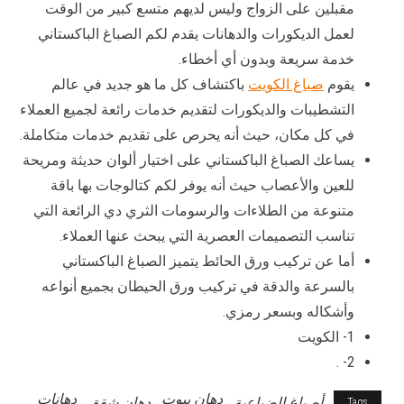
مقبلين على الزواج وليس لديهم متسع كبير من الوقت
لعمل الديكورات والدهانات يقدم لكم الصباغ الباكستاني
خدمة سريعة وبدون أي أخطاء.
يقوم
صباغ الكويت
باكتشاف كل ما هو جديد في عالم
التشطيبات والديكورات لتقديم خدمات رائعة لجميع العملاء
في كل مكان، حيث أنه يحرص على تقديم خدمات متكاملة.
يساعك الصباغ الباكستاني على اختيار ألوان حديثة ومريحة
للعين والأعصاب حيث أنه يوفر لكم كتالوجات بها باقة
متنوعة من الطلاءات والرسومات الثري دي الرائعة التي
تناسب التصميمات العصرية التي يبحث عنها العملاء.
أما عن تركيب ورق الحائط يتميز الصباغ الباكستاني
بالسرعة والدقة في تركيب ورق الحيطان بجميع أنواعه
وأشكاله وبسعر رمزي.
1- الكويت
2- .
دهان بيوت
دهانات
أصباغ الضباعية
دهان شقق
Tags