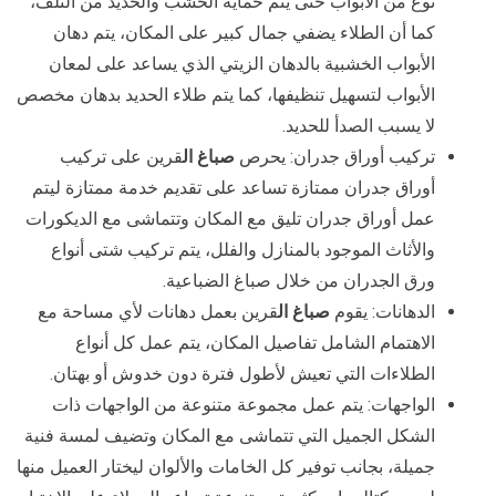
نوع من الأبواب حتى يتم حماية الخشب والحديد من التلف،
كما أن الطلاء يضفي جمال كبير على المكان، يتم دهان
الأبواب الخشبية بالدهان الزيتي الذي يساعد على لمعان
الأبواب لتسهيل تنظيفها، كما يتم طلاء الحديد بدهان مخصص
لا يسبب الصدأ للحديد.
تركيب أوراق جدران: يحرص
صباغ ال
قرين على تركيب
أوراق جدران ممتازة تساعد على تقديم خدمة ممتازة ليتم
عمل أوراق جدران تليق مع المكان وتتماشى مع الديكورات
والأثاث الموجود بالمنازل والفلل، يتم تركيب شتى أنواع
ورق الجدران من خلال صباغ الضباعية.
الدهانات: يقوم
صباغ ال
قرين بعمل دهانات لأي مساحة مع
الاهتمام الشامل تفاصيل المكان، يتم عمل كل أنواع
الطلاءات التي تعيش لأطول فترة دون خدوش أو بهتان.
الواجهات: يتم عمل مجموعة متنوعة من الواجهات ذات
الشكل الجميل التي تتماشى مع المكان وتضيف لمسة فنية
جميلة، بجانب توفير كل الخامات والألوان ليختار العميل منها