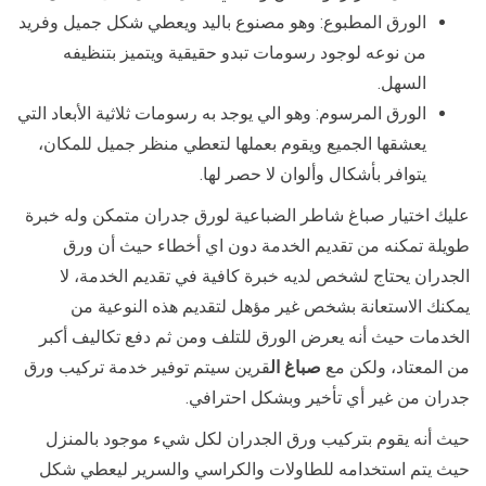
الورق المطبوع: وهو مصنوع باليد ويعطي شكل جميل وفريد
من نوعه لوجود رسومات تبدو حقيقية ويتميز بتنظيفه
السهل.
الورق المرسوم: وهو الي يوجد به رسومات ثلاثية الأبعاد التي
يعشقها الجميع ويقوم بعملها لتعطي منظر جميل للمكان،
يتوافر بأشكال وألوان لا حصر لها.
عليك اختيار صباغ شاطر الضباعية لورق جدران متمكن وله خبرة
طويلة تمكنه من تقديم الخدمة دون اي أخطاء حيث أن ورق
الجدران يحتاج لشخص لديه خبرة كافية في تقديم الخدمة، لا
يمكنك الاستعانة بشخص غير مؤهل لتقديم هذه النوعية من
الخدمات حيث أنه يعرض الورق للتلف ومن ثم دفع تكاليف أكبر
من المعتاد، ولكن مع
صباغ ال
قرين سيتم توفير خدمة تركيب ورق
جدران من غير أي تأخير وبشكل احترافي.
حيث أنه يقوم بتركيب ورق الجدران لكل شيء موجود بالمنزل
حيث يتم استخدامه للطاولات والكراسي والسرير ليعطي شكل