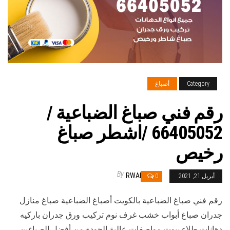
Category
أصباغ
رقم فني صباغ الضباعية /
66405052 /اشطر صباغ
رخيص
By
RWAN
أبريل 21, 2021
0
رقم فني صباغ الضباعية بالكويت أصباغ الضباعية صباغ منازل
جدران صباغ أبواب خشب غرف نوم تركيب ورق جدران باركيه
دهانات طلاء بيوت مواصفات عالية الجودة من أفضل الصباغين