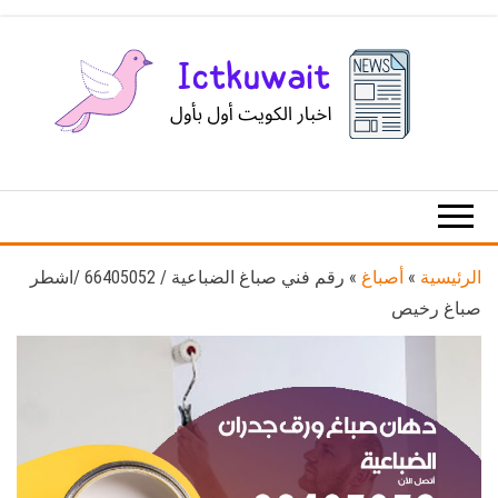
Ski
t
th
conten
اخبار
اخبار
الكويت
تكنولوجيا
المعلومات
والاتصالات
الرئيسية
»
أصباغ
»
رقم فني صباغ الضباعية / 66405052 /اشطر
صباغ رخيص