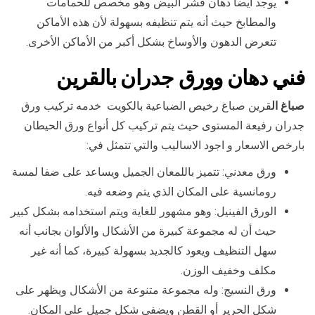
يوجد أيضا دهان قشر البيض وهو مخصص للحمامات
والمطابخ حيث أنه يتم تنظيفه بسهولة لأن هذه الأماكن
تتعرض الدهون والأوساخ بشكل أكبر من الأماكن الأخرى.
فني دهان وورق جدران بال
قرين
صباغ ال
قرين صباغ رخيص الضباعية بالكويت خدمه تركيب ورق
جدران رفيعة المستوى حيث يتم تركيب كل أنواع ورق الحيطان
بارخص الاسعار و اجود الاساليب والتي تتمثل في:
ورق معدني: تتميز باللمعان الجميل ويساعد على ضفا لمسة
رومانسية على المكان الذي يتم وضعه فيه.
الورق الفينيل: وهو مشهور للغاية ويتم استخدامه بشكل كبير
حيث أن له مجموعة كبيرة من الأشكال والألوان بجانب أنه
سهل التنظيف ويعود كالجديد بسهولة كبيرة، كما أنه غير
مكلف وخفيف الوزن.
ورق النسيج: وله مجموعة متنوعة من الأشكال ويظهر على
شكل الحرير أو القطن ويضفي شكل جميل على المكان.