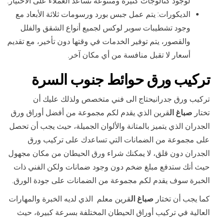
لوجود كتالوجات كثيرة ومتنوعة تساعد العملاء على الاختيار.
الديكورات: يتم عمل جبس بورد ورسومات ثلاثة الأبعاد مع
وجود تشطيبات سوبر لوكس لجميع أنواع الشقق والفلل
والقصور، يتم توفير الخدمات في وقتها دون تأخير، مع تقديم
أسعار لا تقبل منافسة من أي مكان آخر.
تركيب ورق حوائط
جنوب السرة
تركيب ورق جدرانيحتاج الى فني متخصص ولذلك عليك أن
تختار
صباغ ال
قرين الذي يقدم لكم مجموعة من أفضل أوراق ورق
الجدران الذي يتميز بالمتانة والألوان الجميلة، حيث يجب أن تحصل
على مجموعة من الضمانات التي تساعدك على تركيب ورق
الجدران دون قلق، لا يمكنك شراء ورق الحيطان من مكان مجهول
حيث أنك ستدفع مبلغ ضخم دون وجود ضمانات ولكن الفني ذات
الخبرة سوف يقدم لكم مجموعة من الضمانات على جودة الورق.
كما يجب أن تختار
صباغ ال
قرين معلم الذي لديه الخبرة والمهارات
العالية في تركيب أوراق الحيطان المختلفة بسرعة كبيرة، حيث