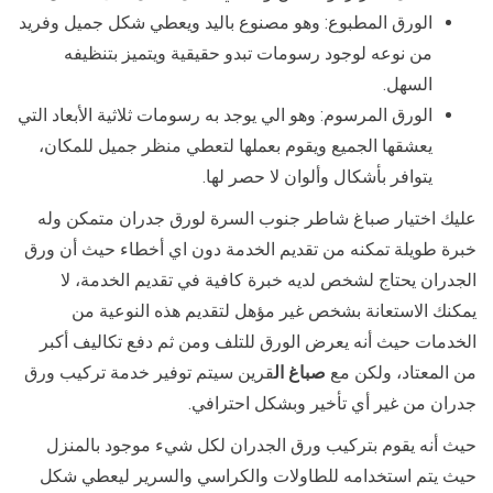
الورق المطبوع: وهو مصنوع باليد ويعطي شكل جميل وفريد
من نوعه لوجود رسومات تبدو حقيقية ويتميز بتنظيفه
السهل.
الورق المرسوم: وهو الي يوجد به رسومات ثلاثية الأبعاد التي
يعشقها الجميع ويقوم بعملها لتعطي منظر جميل للمكان،
يتوافر بأشكال وألوان لا حصر لها.
عليك اختيار صباغ شاطر جنوب السرة لورق جدران متمكن وله
خبرة طويلة تمكنه من تقديم الخدمة دون اي أخطاء حيث أن ورق
الجدران يحتاج لشخص لديه خبرة كافية في تقديم الخدمة، لا
يمكنك الاستعانة بشخص غير مؤهل لتقديم هذه النوعية من
الخدمات حيث أنه يعرض الورق للتلف ومن ثم دفع تكاليف أكبر
من المعتاد، ولكن مع
صباغ ال
قرين سيتم توفير خدمة تركيب ورق
جدران من غير أي تأخير وبشكل احترافي.
حيث أنه يقوم بتركيب ورق الجدران لكل شيء موجود بالمنزل
حيث يتم استخدامه للطاولات والكراسي والسرير ليعطي شكل