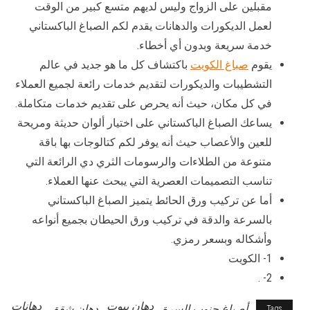
مقبلين على الزواج وليس لديهم متسع كبير من الوقت
لعمل الديكورات والدهانات يقدم لكم الصباغ الباكستاني
خدمة سريعة وبدون أي أخطاء.
يقوم
صباغ الكويت
باكتشاف كل ما هو جديد في عالم
التشطيبات والديكورات لتقديم خدمات رائعة لجميع العملاء
في كل مكان، حيث أنه يحرص على تقديم خدمات متكاملة.
يساعك الصباغ الباكستاني على اختيار ألوان حديثة ومريحة
للعين والأعصاب حيث أنه يوفر لكم كتالوجات بها باقة
متنوعة من الطلاءات والرسومات الثري دي الرائعة التي
تناسب التصميمات العصرية التي يبحث عنها العملاء.
أما عن تركيب ورق الحائط يتميز الصباغ الباكستاني
بالسرعة والدقة في تركيب ورق الحيطان بجميع أنواعه
وأشكاله وبسعر رمزي.
1- الكويت
2- .
دهان بيوت
دهانات
أصباغ جنوب السرة
دهان شقق
Tags