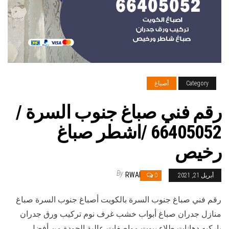
Category
أصباغ
رقم فني صباغ جنوب السرة /
66405052 /اشطر صباغ
رخيص
By
RWAN
أبريل 21, 2021
0
رقم فني صباغ جنوب السرة بالكويت أصباغ جنوب السرة صباغ
منازل جدران صباغ أبواب خشب غرف نوم تركيب ورق جدران
باركيه دهانات طلاء بيوت مواصفات عالية الجودة من أفضل