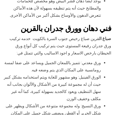
يوجد أيضا دهان قشر البيض وهو مخصص للحمامات
والمطابخ حيث أنه يتم تنظيفه بسهولة لأن هذه الأماكن
تتعرض الدهون والأوساخ بشكل أكبر من الأماكن الأخرى.
فني دهان وورق جدران بال
قرين
صباغ ال
قرين صباغ رخيص جنوب السرة بالكويت خدمه تركيب
ورق جدران رفيعة المستوى حيث يتم تركيب كل أنواع ورق
الحيطان بارخص الاسعار و اجود الاساليب والتي تتمثل في:
ورق معدني: تتميز باللمعان الجميل ويساعد على ضفا لمسة
رومانسية على المكان الذي يتم وضعه فيه.
الورق الفينيل: وهو مشهور للغاية ويتم استخدامه بشكل كبير
حيث أن له مجموعة كبيرة من الأشكال والألوان بجانب أنه
سهل التنظيف ويعود كالجديد بسهولة كبيرة، كما أنه غير
مكلف وخفيف الوزن.
ورق النسيج: وله مجموعة متنوعة من الأشكال ويظهر على
شكل الحرير أو القطن ويضفي شكل جميل على المكان.