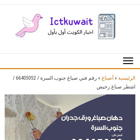
Ski
t
th
conten
اخبار
اخبار
الكويت
تكنولوجيا
المعلومات
والاتصالات
الرئيسية
»
أصباغ
»
رقم فني صباغ جنوب السرة / 66405052 /
اشطر صباغ رخيص