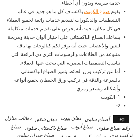
خدمة سريعة وبدون أي أخطاء.
يقوم
صباغ الكويت
باكتشاف كل ما هو جديد في عالم
التشطيبات والديكورات لتقديم خدمات رائعة لجميع العملاء
في كل مكان، حيث أنه يحرص على تقديم خدمات متكاملة.
يساعك الصباغ الباكستاني على اختيار ألوان حديثة ومريحة
للعين والأعصاب حيث أنه يوفر لكم كتالوجات بها باقة
متنوعة من الطلاءات والرسومات الثري دي الرائعة التي
تناسب التصميمات العصرية التي يبحث عنها العملاء.
أما عن تركيب ورق الحائط يتميز الصباغ الباكستاني
بالسرعة والدقة في تركيب ورق الحيطان بجميع أنواعه
وأشكاله وبسعر رمزي.
1- الكويت
2- .
دهان بيوت
دهانات منازل
أصباغ سلوى
دهان شقق
Tags
صباغ أبواب
صباغ
رقم صباغ سلوى
صباغ باكستاني سلوى
تركيب ورق
صباغ جدران سلوى
صباغ تركيب ورق جدران