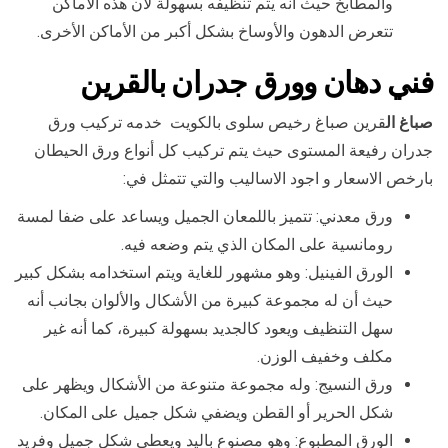
والمطابخ حيث أنه يتم تنظيفه بسهولة لأن هذه الأماكن
تتعرض الدهون والأوساخ بشكل أكبر من الأماكن الأخرى.
فني دهان وورق جدران بال
قرين
صباغ ال
قرين صباغ رخيص سلوى بالكويت خدمه تركيب ورق
جدران رفيعة المستوى حيث يتم تركيب كل أنواع ورق الحيطان
بارخص الاسعار و اجود الاساليب والتي تتمثل في:
ورق معدني: تتميز باللمعان الجميل ويساعد على ضفا لمسة
رومانسية على المكان الذي يتم وضعه فيه.
الورق الفينيل: وهو مشهور للغاية ويتم استخدامه بشكل كبير
حيث أن له مجموعة كبيرة من الأشكال والألوان بجانب أنه
سهل التنظيف ويعود كالجديد بسهولة كبيرة، كما أنه غير
مكلف وخفيف الوزن.
ورق النسيج: وله مجموعة متنوعة من الأشكال ويظهر على
شكل الحرير أو القطن ويضفي شكل جميل على المكان.
الورق المطبوع: وهو مصنوع باليد ويعطي شكل جميل وفريد