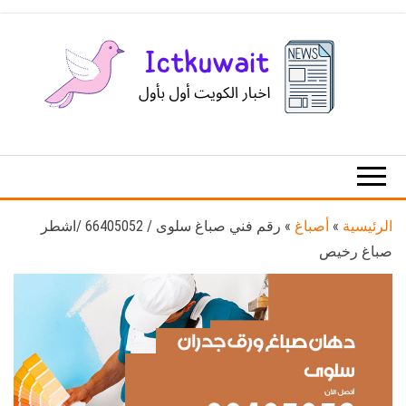
Ski
t
th
conten
اخبار
اخبار
الكويت
تكنولوجيا
المعلومات
والاتصالات
الرئيسية
»
أصباغ
»
رقم فني صباغ سلوى / 66405052 /اشطر
صباغ رخيص