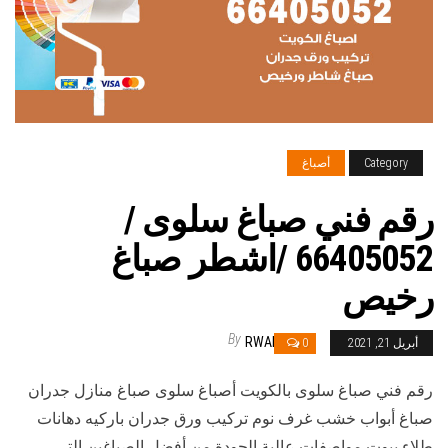
Category
أصباغ
رقم فني صباغ سلوى /
66405052 /اشطر صباغ
رخيص
By
RWAN
أبريل 21, 2021
0
رقم فني صباغ سلوى بالكويت أصباغ سلوى صباغ منازل جدران
صباغ أبواب خشب غرف نوم تركيب ورق جدران باركيه دهانات
طلاء بيوت مواصفات عالية الجودة من أفضل الصباغين التي