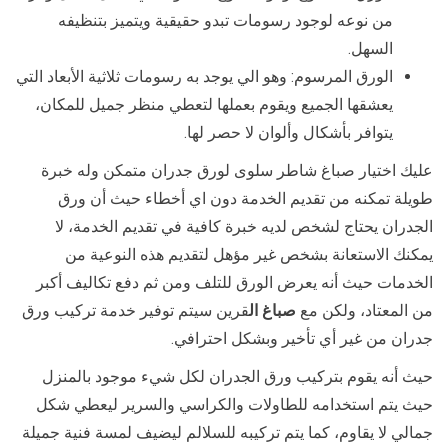
من نوعه لوجود رسومات تبدو حقيقية ويتميز بتنظيفه
السهل.
الورق المرسوم: وهو الي يوجد به رسومات ثلاثية الأبعاد التي
يعشقها الجميع ويقوم بعملها لتعطي منظر جميل للمكان،
يتوافر بأشكال وألوان لا حصر لها.
عليك اختيار صباغ شاطر سلوى لورق جدران متمكن وله خبرة
طويلة تمكنه من تقديم الخدمة دون اي أخطاء حيث أن ورق
الجدران يحتاج لشخص لديه خبرة كافية في تقديم الخدمة، لا
يمكنك الاستعانة بشخص غير مؤهل لتقديم هذه النوعية من
الخدمات حيث أنه يعرض الورق للتلف ومن ثم دفع تكاليف أكبر
من المعتاد، ولكن مع
صباغ ال
قرين سيتم توفير خدمة تركيب ورق
جدران من غير أي تأخير وبشكل احترافي.
حيث أنه يقوم بتركيب ورق الجدران لكل شيء موجود بالمنزل
حيث يتم استخدامه للطاولات والكراسي والسرير ليعطي شكل
جمالي لا يقاوم، كما يتم تركيبه للسلالم ليضيف لمسة فنية جميلة