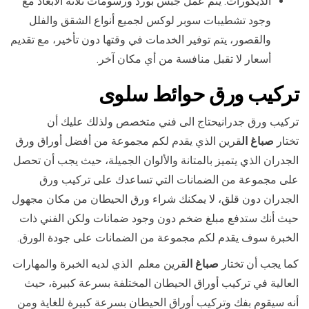
الديكورات: يتم عمل جبس بورد ورسومات ثلاثة الأبعاد مع
وجود تشطيبات سوبر لوكس لجميع أنواع الشقق والفلل
والقصور، يتم توفير الخدمات في وقتها دون تأخير، مع تقديم
أسعار لا تقبل منافسة من أي مكان آخر.
تركيب ورق حوائط
سلوى
تركيب ورق جدرانيحتاج الى فني متخصص ولذلك عليك أن
تختار
صباغ ال
قرين الذي يقدم لكم مجموعة من أفضل أوراق ورق
الجدران الذي يتميز بالمتانة والألوان الجميلة، حيث يجب أن تحصل
على مجموعة من الضمانات التي تساعدك على تركيب ورق
الجدران دون قلق، لا يمكنك شراء ورق الحيطان من مكان مجهول
حيث أنك ستدفع مبلغ ضخم دون وجود ضمانات ولكن الفني ذات
الخبرة سوف يقدم لكم مجموعة من الضمانات على جودة الورق.
كما يجب أن تختار
صباغ ال
قرين معلم الذي لديه الخبرة والمهارات
العالية في تركيب أوراق الحيطان المختلفة بسرعة كبيرة، حيث
أنه سيقوم بفك وتركيب أوراق الحيطان بسرعة كبيرة للغاية ومن