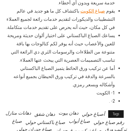
خدمة سريعة وبدون أي أخطاء.
يقوم
صباغ الكويت
باكتشاف كل ما هو جديد في عالم
التشطيبات والديكورات لتقديم خدمات رائعة لجميع العملاء
في كل مكان، حيث أنه يحرص على تقديم خدمات متكاملة.
يساعك الصباغ الباكستاني على اختيار ألوان حديثة ومريحة
للعين والأعصاب حيث أنه يوفر لكم كتالوجات بها باقة
متنوعة من الطلاءات والرسومات الثري دي الرائعة التي
تناسب التصميمات العصرية التي يبحث عنها العملاء.
أما عن تركيب ورق الحائط يتميز الصباغ الباكستاني
بالسرعة والدقة في تركيب ورق الحيطان بجميع أنواعه
وأشكاله وبسعر رمزي.
1- الكويت
2- .
دهان بيوت
دهانات منازل
أصباغ حولي
دهان شقق
Tags
صباغ أبواب
صباغ
رقم صباغ حولي
صباغ باكستاني حولي
تركيب ورق
صباغ جدران حولي
صباغ تركيب ورق جدران