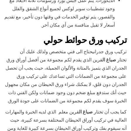
الديكورات: يتم عمل جبس بورد ورسومات ثلاثة الأبعاد مع
وجود تشطيبات سوبر لوكس لجميع أنواع الشقق والفلل
والقصور، يتم توفير الخدمات في وقتها دون تأخير، مع تقديم
أسعار لا تقبل منافسة من أي مكان آخر.
تركيب ورق حوائط
حولي
تركيب ورق جدرانيحتاج الى فني متخصص ولذلك عليك أن
تختار
صباغ ال
قرين الذي يقدم لكم مجموعة من أفضل أوراق ورق
الجدران الذي يتميز بالمتانة والألوان الجميلة، حيث يجب أن تحصل
على مجموعة من الضمانات التي تساعدك على تركيب ورق
الجدران دون قلق، لا يمكنك شراء ورق الحيطان من مكان مجهول
حيث أنك ستدفع مبلغ ضخم دون وجود ضمانات ولكن الفني ذات
الخبرة سوف يقدم لكم مجموعة من الضمانات على جودة الورق.
كما يجب أن تختار
صباغ ال
قرين معلم الذي لديه الخبرة والمهارات
العالية في تركيب أوراق الحيطان المختلفة بسرعة كبيرة، حيث
أنه سيقوم بفك وتركيب أوراق الحيطان بسرعة كبيرة للغاية ومن