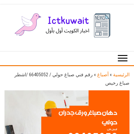
Ski
t
th
conten
اخبار
اخبار
الكويت
تكنولوجيا
المعلومات
والاتصالات
الرئيسية
»
أصباغ
»
رقم فني صباغ حولي / 66405052 /اشطر
صباغ رخيص