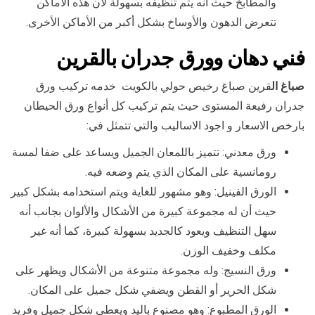
والمطابخ حيث أنه يتم تنظيفه بسهولة لأن هذه الأماكن
تتعرض الدهون والأوساخ بشكل أكبر من الأماكن الأخرى.
فني دهان وورق جدران بال
قرين
صباغ ال
قرين صباغ رخيص حولي بالكويت خدمه تركيب ورق
جدران رفيعة المستوى حيث يتم تركيب كل أنواع ورق الحيطان
بارخص الاسعار و اجود الاساليب والتي تتمثل في:
ورق معدني: تتميز باللمعان الجميل ويساعد على ضفا لمسة
رومانسية على المكان الذي يتم وضعه فيه.
الورق الفينيل: وهو مشهور للغاية ويتم استخدامه بشكل كبير
حيث أن له مجموعة كبيرة من الأشكال والألوان بجانب أنه
سهل التنظيف ويعود كالجديد بسهولة كبيرة، كما أنه غير
مكلف وخفيف الوزن.
ورق النسيج: وله مجموعة متنوعة من الأشكال ويظهر على
شكل الحرير أو القطن ويضفي شكل جميل على المكان.
الورق المطبوع: وهو مصنوع باليد ويعطي شكل جميل وفريد