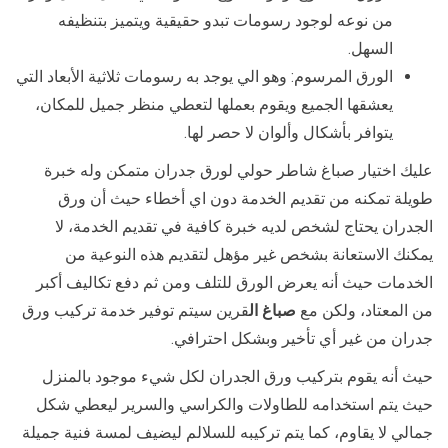
من نوعه لوجود رسومات تبدو حقيقية ويتميز بتنظيفه
السهل.
الورق المرسوم: وهو الي يوجد به رسومات ثلاثية الأبعاد التي
يعشقها الجميع ويقوم بعملها لتعطي منظر جميل للمكان،
يتوافر بأشكال وألوان لا حصر لها.
عليك اختيار صباغ شاطر حولي لورق جدران متمكن وله خبرة
طويلة تمكنه من تقديم الخدمة دون اي أخطاء حيث أن ورق
الجدران يحتاج لشخص لديه خبرة كافية في تقديم الخدمة، لا
يمكنك الاستعانة بشخص غير مؤهل لتقديم هذه النوعية من
الخدمات حيث أنه يعرض الورق للتلف ومن ثم دفع تكاليف أكبر
من المعتاد، ولكن مع
صباغ ال
قرين سيتم توفير خدمة تركيب ورق
جدران من غير أي تأخير وبشكل احترافي.
حيث أنه يقوم بتركيب ورق الجدران لكل شيء موجود بالمنزل
حيث يتم استخدامه للطاولات والكراسي والسرير ليعطي شكل
جمالي لا يقاوم، كما يتم تركيبه للسلالم ليضيف لمسة فنية جميلة