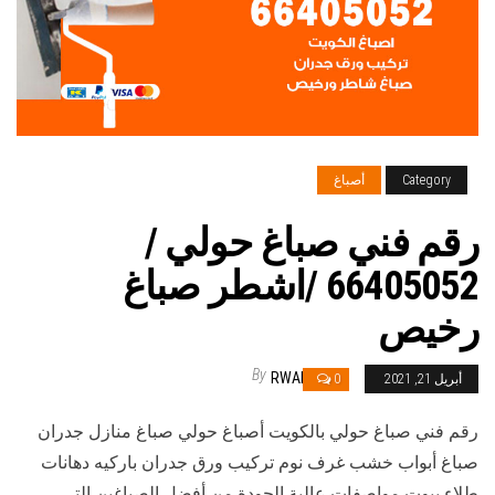
Category
أصباغ
رقم فني صباغ حولي /
66405052 /اشطر صباغ
رخيص
By
RWAN
أبريل 21, 2021
0
رقم فني صباغ حولي بالكويت أصباغ حولي صباغ منازل جدران
صباغ أبواب خشب غرف نوم تركيب ورق جدران باركيه دهانات
طلاء بيوت مواصفات عالية الجودة من أفضل الصباغين التي