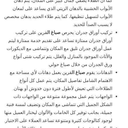
كما أن الطلاء يضفي جمال كبير على المكان، يتم دهان
الأبواب الخشبية بالدهان الزيتي الذي يساعد على لمعان
الأبواب لتسهيل تنظيفها، كما يتم طلاء الحديد بدهان مخصص
لا يسبب الصدأ للحديد.
تركيب أوراق جدران: يحرص
صباغ ال
قرين على تركيب
أوراق جدران ممتازة تساعد على تقديم خدمة ممتازة ليتم
عمل أوراق جدران تليق مع المكان وتتماشى مع الديكورات
والأثاث الموجود بالمنازل والفلل، يتم تركيب شتى أنواع
ورق الجدران من خلال صباغ حولي.
الدهانات: يقوم
صباغ ال
قرين بعمل دهانات لأي مساحة مع
الاهتمام الشامل تفاصيل المكان، يتم عمل كل أنواع
الطلاءات التي تعيش لأطول فترة دون خدوش أو بهتان.
الواجهات: يتم عمل مجموعة متنوعة من الواجهات ذات
الشكل الجميل التي تتماشى مع المكان وتضيف لمسة فنية
جميلة، بجانب توفير كل الخامات والألوان ليختار العميل منها
لوجود كتالوجات كثيرة ومتنوعة تساعد العملاء على الاختيار.