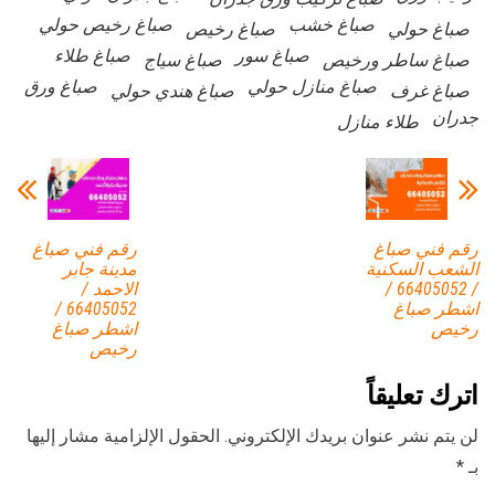
صباغ خشب
صباغ رخيص حولي
صباغ حولي
صباغ رخيص
صباغ سور
صباغ طلاء
صباغ ساطر ورخيص
صباغ سياج
صباغ منازل حولي
صباغ ورق
صباغ غرف
صباغ هندي حولي
جدران
طلاء منازل
رقم فني صباغ
رقم فني صباغ
الشعب السكنية
مدينة جابر
/ 66405052 /
الاحمد /
اشطر صباغ
66405052 /
رخيص
اشطر صباغ
رخيص
اترك تعليقاً
لن يتم نشر عنوان بريدك الإلكتروني.
الحقول الإلزامية مشار إليها
بـ
*