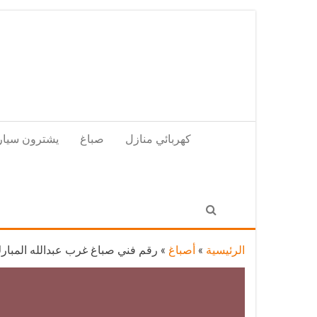
Skip
to
the
content
كهربائي منازل
صباغ
يشترون سيار
الرئيسية
»
أصباغ
»
رقم فني صباغ غرب عبدالله المبارك / 66405052 /اشطر صباغ