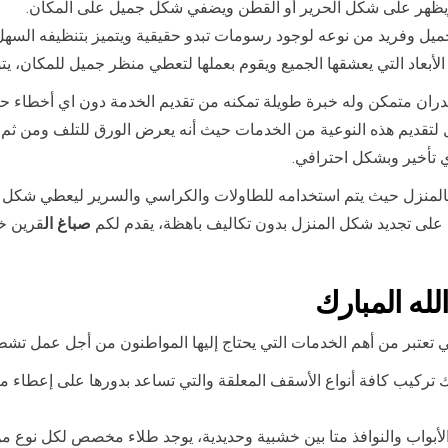
ويظهر على شكل الحرير أو القطن ويضفي شكل جميل على المكان.
يل وفريد من نوعه لوجود رسومات تبدو حقيقية ويتميز بتنظيفه السهل
لأبعاد التي يعشقها الجميع ويقوم بعملها لتعطي منظر جميل للمكان، يتو
دران متمكن وله خبرة طويلة تمكنه من تقديم الخدمة دون اي أخطاء ح
 لتقديم هذه النوعية من الخدمات حيث أنه يعرض الورق للتلف ومن ثم د
 تأخير وبشكل احترافي.
لمنزل حيث يتم استخدامه للطاولات والكراسي والسرير ليعطي شكل جما
 على تجديد شكل المنزل بدون تكاليف باهظة، يقدم لكم
صباغ ال
قرين خ
ه المبارك
تعتبر من أهم الخدمات التي يحتاج إليها المواطنون من أجل عمل تشطيب
ك تركيب كافة أنواع الأسقف المعلقة والتي تساعد بدورها على إعطا
الأبواب والنوافذ متا بين خشبية وحديدية، يوجد طلاء مخصص لكل نوع م