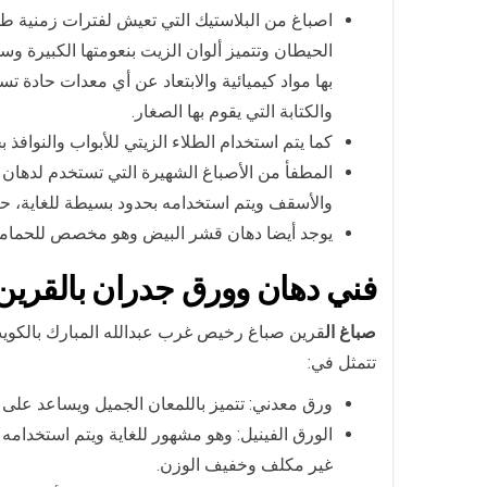
اصباغ من البلاستيك التي تعيش لفترات زمنية طوي
الحيطان وتتميز ألوان الزيت بنعومتها الكبيرة 
بها مواد كيميائية والابتعاد عن أي معدات حادة 
والكتابة التي يقوم بها الصغار.
كما يتم استخدام الطلاء الزيتي للأبواب والنوافذ 
المطفأ من الأصباغ الشهيرة التي تستخدم لدهان 
والأسقف ويتم استخدامه بحدود بسيطة للغاية، حي
يوجد أيضا دهان قشر البيض وهو مخصص للحمامات 
فني دهان وورق جدران بال
قرين
صباغ ال
قرين صباغ رخيص غرب عبدالله المبارك بالكوي
تتمثل في:
ورق معدني: تتميز باللمعان الجميل ويساعد على
الورق الفينيل: وهو مشهور للغاية ويتم استخدامه
غير مكلف وخفيف الوزن.