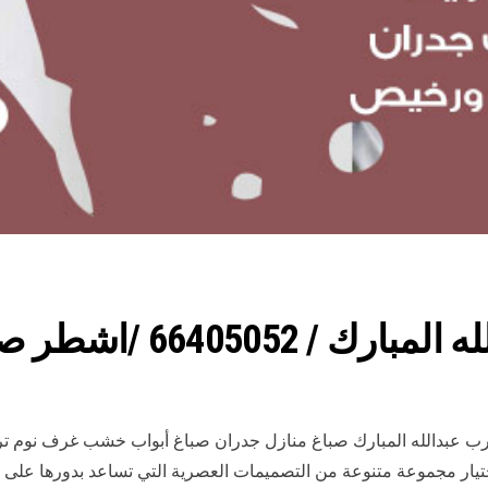
664 /اشطر صباغ رخيص
غرب عبدالله المبارك صباغ منازل جدران صباغ أبواب خشب غرف نوم ت
ختيار مجموعة متنوعة من التصميمات العصرية التي تساعد بدورها عل