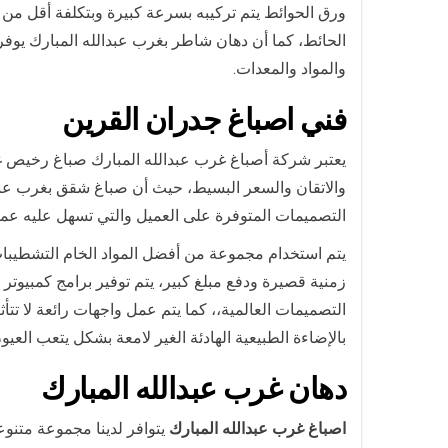
ورق الحوائط يتم تركيبه بسرعة كبيرة وبتكلفة أقل من 
الحائط، كما أن دهان شاطر بغرب عبدالله المبارك يوف
والمواد والمعدات.
فني ا
صباغ جدران ال
قرين
يعتبر شركة أصباغ غرب عبدالله المبارك صباغ رخيص غر
والاتقان والسعر البسيط، حيث أن صباغ شقق بغرب عبدا
التصميمات المتوفرة على العميل والتي تسهل عليه عملي
يتم استخدام مجموعة من أفضل المواد الخام التشطيبات
زمنية قصيرة ودفع مبلغ كبير، يتم توفير برامج كمبيوتر
التصميمات العالمية،، كما يتم عمل واجهات رائعة لا تت
بالإضاءة الطبيعية الهادئة الغير لامعة بشكل يتعب العيون
دهان
غرب عبدالله المبارك
اصباغ غرب عبدالله المبارك
يتوافر لدينا مجموعة متنوع